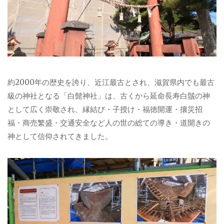
約2000年の歴史を誇り、近江最古とされ、滋賀県内でも最古
級の神社となる「白髭神社」は、古くから延命長寿白鬚の神
として広く崇敬され、縁結び・子授け・福徳開運・攘災招
福・商売繁盛・交通安全など人の世の総ての導き・道開きの
神として信仰されてきました。