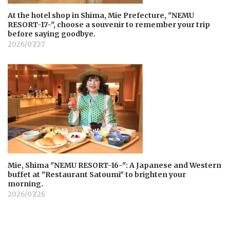
At the hotel shop in Shima, Mie Prefecture, "NEMU
RESORT-17-", choose a souvenir to remember your trip
before saying goodbye.
2026/07/27
Mie, Shima "NEMU RESORT-16-": A Japanese and Western
buffet at "Restaurant Satoumi" to brighten your
morning.
2026/07/26