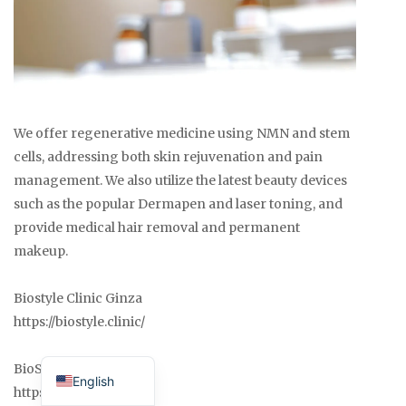
We offer regenerative medicine using NMN and stem
cells, addressing both skin rejuvenation and pain
management. We also utilize the latest beauty devices
such as the popular Dermapen and laser toning, and
provide medical hair removal and permanent
makeup.
Biostyle Clinic Ginza
https://biostyle.clinic/
Japanese
BioStyle Clinic Osaka
English
https://biostyle.osaka/