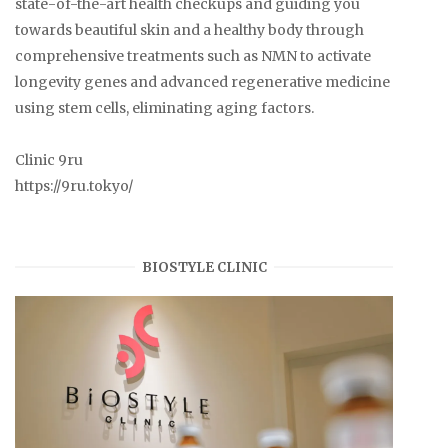
state-of-the-art health checkups and guiding you
towards beautiful skin and a healthy body through
comprehensive treatments such as NMN to activate
longevity genes and advanced regenerative medicine
using stem cells, eliminating aging factors.
Clinic 9ru
https://9ru.tokyo/
BIOSTYLE CLINIC