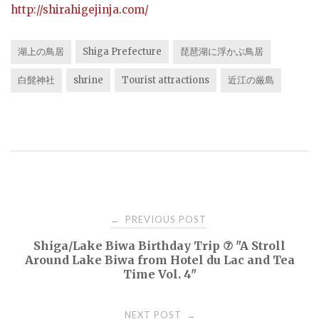
http://shirahigejinja.com/
湖上の鳥居
Shiga Prefecture
琵琶湖に浮かぶ鳥居
白髭神社
shrine
Tourist attractions
近江の厳島
Post
PREVIOUS POST
←
Shiga/Lake Biwa Birthday Trip ⑦ "A Stroll
navigation
Around Lake Biwa from Hotel du Lac and Tea
Time Vol. 4"
NEXT POST
→