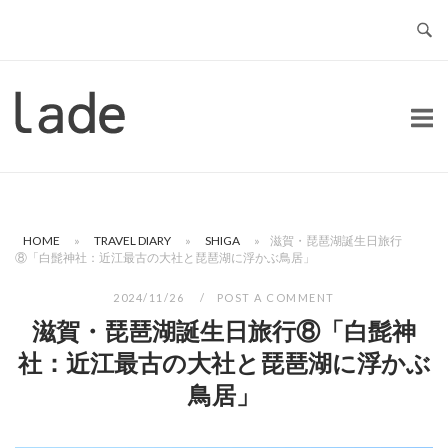
Skip
to
content
Home
HOME
»
TRAVEL DIARY
»
SHIGA
»
滋賀・琵琶湖誕生日旅行
⑧「白髭神社：近江最古の大社と琵琶湖に浮かぶ鳥居」
2024/11/26
POST A COMMENT
滋賀・琵琶湖誕生日旅行⑧「白髭神
社：近江最古の大社と琵琶湖に浮かぶ
鳥居」