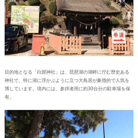
目的地となる「白髭神社」は、琵琶湖の湖畔に佇む歴史ある
神社で、特に湖に浮かぶように立つ大鳥居が象徴的で人気を
博しています。境内には、参拝者用に約30台分の駐車場を保
有。