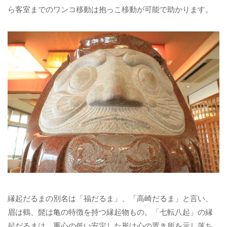
ら客室までのワンコ移動は抱っこ移動が可能で助かります。
縁起だるまの別名は「福だるま」、「高崎だるま」と言い、
眉は鶴、髭は亀の特徴を持つ縁起物もの。「七転八起」の縁
起だるまは、重心の低い安定した形は心の置き所を示し落ち