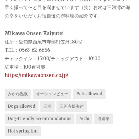
早く撮って〜と目を潤ませています（笑）お次は三河湾の海
の幸をいただくお宿自慢の御料理の紹介です。
Mikawa Onsen Kaiyutei
住所：愛知県西尾市寺部町笠外186-2
TEL：0563-62-6666
チェックイン：15:00/チェックアウト：10:00
駐車場：100台可能
https://mikawaonsen.co.jp/
みかわ温泉
オーシャンビュー
Pets allowed
Dogs allowed
三河
三河寺部海岸
Dog-friendly accommodations
Aichi
海遊亭
Hot spring inn