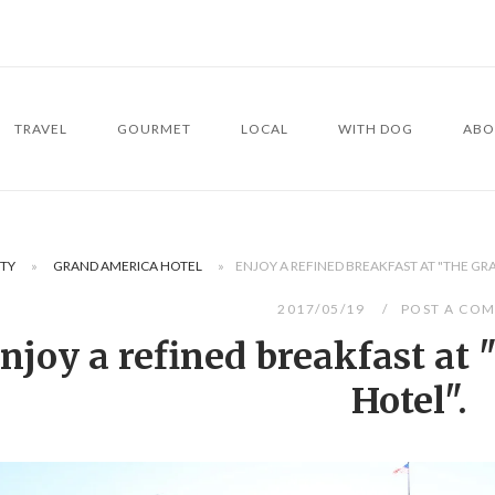
TRAVEL
GOURMET
LOCAL
WITH DOG
ABO
ITY
»
GRAND AMERICA HOTEL
»
ENJOY A REFINED BREAKFAST AT "THE GR
2017/05/19
POST A CO
njoy a refined breakfast at
Hotel".