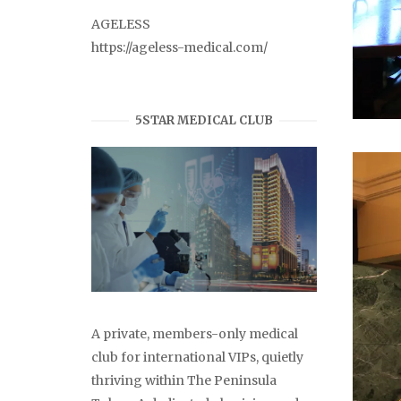
AGELESS
https://ageless-medical.com/
5STAR MEDICAL CLUB
A private, members-only medical
club for international VIPs, quietly
thriving within The Peninsula