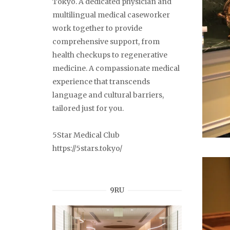
Tokyo. A dedicated physician and
multilingual medical caseworker
work together to provide
comprehensive support, from
health checkups to regenerative
medicine. A compassionate medical
experience that transcends
language and cultural barriers,
tailored just for you.
5Star Medical Club
https://5stars.tokyo/
9RU