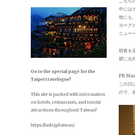
こちら
中には
他にも
ヨーグ
ニュー
朝食を楽
拶に出
Go to the special page for the
PR M
Taipei travelogue!
この日は
ので、
This site is packed with information
on hotels, restaurants, and tourist
attractions throughout Taiwan!
https://lade.jp/taiwan/