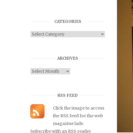
CATEGORIES
Categories
ARCHIVES
Archives
RSS FEED
Click the image to access
the RSS feed for the web
magazine lade.
Subscribe with an RSS reader