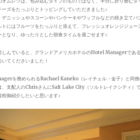
のオムレツは、包み込むタイプのものではなく、半分に折り畳むタ
チーズをたっぷりとトッピングしていただきました♪
、デニッシュやスコーンやパンケーキやワッフルなどの焼き立てパ
ルトにはフルーツをたっぷりと添えて、フレッシュオレンジジュー
ーとなり、ゆったりとした朝食タイムを過ごせます♪
しんでいると、グランドアメリカホテルのHotel ManagerであるC
向いてくださいました！
anagerを務められるRachael Kaneko（レイチェル・金子）と
、支配人のChrisさんにSalt Lake City（ソルトレイクシ
後程御紹介したいと思います♪