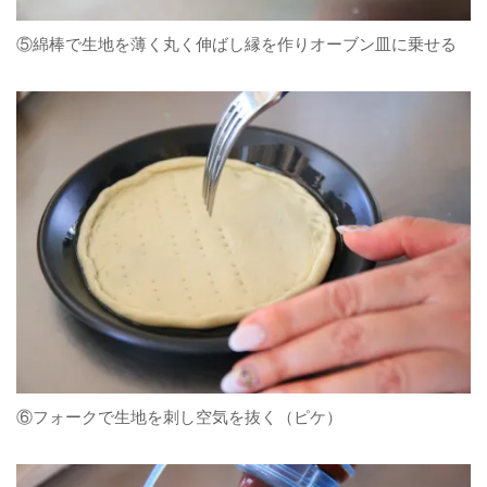
⑤綿棒で生地を薄く丸く伸ばし縁を作りオーブン皿に乗せる
⑥フォークで生地を刺し空気を抜く（ピケ）