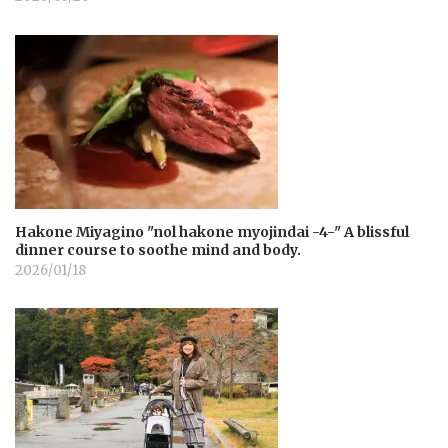
Hakone Miyagino "nol hakone myojindai -4-" A blissful
dinner course to soothe mind and body.
2026/01/18