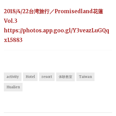
2018/4/22台湾旅行／Promisedland花蓮
Vol.3
https://photos.app.goo.gl/Y3veazLuGQq
xL5883
activity
Hotel
resort
体験教室
Taiwan
Hualien