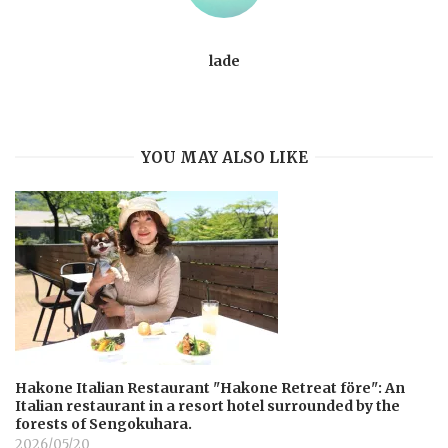
lade
YOU MAY ALSO LIKE
Hakone Italian Restaurant "Hakone Retreat före": An
Italian restaurant in a resort hotel surrounded by the
forests of Sengokuhara.
2026/05/20