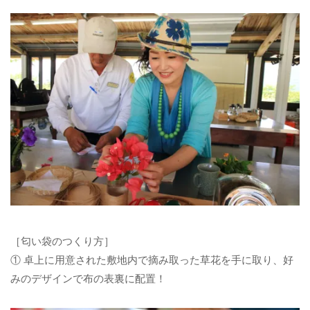
［匂い袋のつくり方］
① 卓上に用意された敷地内で摘み取った草花を手に取り、好
みのデザインで布の表裏に配置！