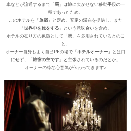
車などが流通するまで「
馬
」は旅に欠かせない移動手段の一
種であったため、
このホテルを「
旅宿
」と定め、安定の滞在を提供し、また
「
世界中を旅をする
」という意味合いを含め、
ホテルの在り方の象徴として「
馬
」を多用されているとのこ
と。
オーナー自身もよく自己PRの場で「
ホテルオーナー
」とは口
にせず、「
旅宿の主です
」と主張されているのだとか。
オーナーの粋な心意気が伝わってきます♪