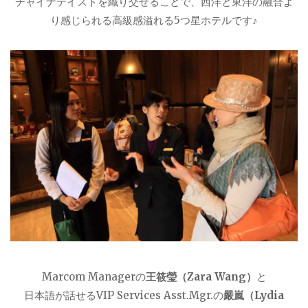
チャイナテイストを織り交ぜることで、西洋と東洋の融合よ
り感じられる高級感溢れる5つ星ホテルです♪
Marcom Managerの
王筱瑩（Zara Wang）
と
日本語が話せるVIP Services Asst.Mgr.の
嚴嵐（Lydia