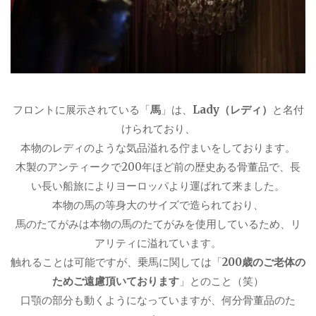
フロントに展示されている「
馬
」は、
Lady（レディ）
と名付
けられており、
本物のレディのような気品溢れる佇まいをしております。
木製のアンティークで200年ほど前の歴史ある骨董品で、長
い長い船旅によりヨーロッパより運ばれて来ました。
本物の馬の等身大のサイズで造られており、
馬のたてがみは本物の馬のたてがみを使用しているため、リ
アリティに溢れています。
触れることは可能ですが、乗馬に関しては「
200歳のご老体の
ためご遠慮頂いております
」とのこと（笑）
口顎の部分も動くようになっていますが、何分骨董品のた