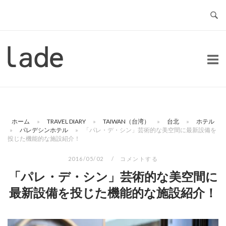
コ
ン
テ
ン
ホ
ツ
ー
へ
ム
ス
キ
ッ
ホーム
»
TRAVEL DIARY
»
TAIWAN（台湾）
»
台北
»
ホテル
プ
»
パレデシンホテル
»
「パレ・デ・シン」芸術的な美空間に最新設備を
投じた機能的な施設紹介！
2016/05/02
コメントする
「パレ・デ・シン」芸術的な美空間に
最新設備を投じた機能的な施設紹介！