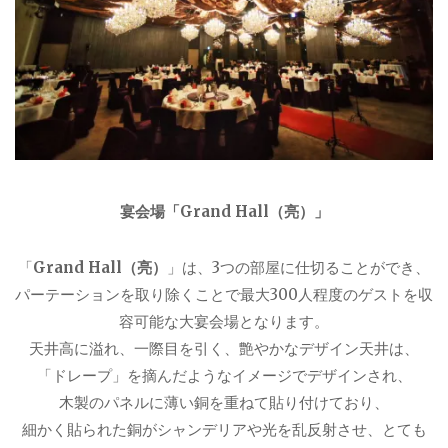
宴会場「Grand Hall（亮）
」
「
Grand Hall（亮）
」は、3つの部屋に仕切ることができ、
パーテーションを取り除くことで最大300人程度のゲストを収
容可能な大宴会場となります。
天井高に溢れ、一際目を引く、艶やかなデザイン天井は、
「ドレープ」を摘んだようなイメージでデザインされ、
木製のパネルに薄い銅を重ねて貼り付けており、
細かく貼られた銅がシャンデリアや光を乱反射させ、とても