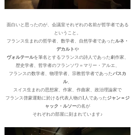
面白いと思ったのが、会議室それぞれの名前が哲学者である
ということ。
フランス生まれの哲学者、数学者、自然学者であった
ルネ・
デカルト
や
ヴォルテール
を筆名とするフランスの詩人であった劇作家、
歴史学者、哲学者のフランソワ＝マリー・アルエ、
フランスの数学者、物理学者、宗教哲学者であった
パスカ
ル
、
スイス生まれの思想家、作家、作曲家、政治理論家で
フランス啓蒙運動に於ける代表人物の1人であった
ジャン＝ジ
ャック・ルソー
の名が
それぞれの部屋に刻まれています♪