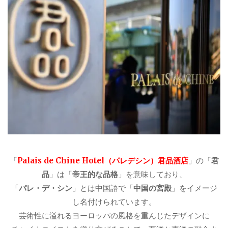
「
Palais de Chine Hotel（パレデシン）君品酒店
」の「
君
品
」は「
帝王的な品格
」を意味しており、
「
パレ・デ・シン
」とは中国語で「
中国の宮殿
」をイメージ
し名付けられています。
芸術性に溢れるヨーロッパの風格を重んじたデザインに