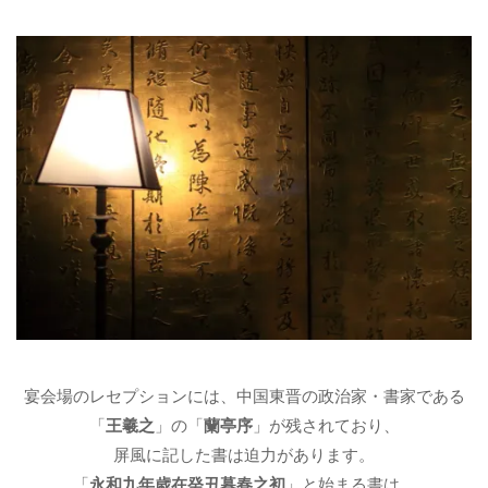
宴会場のレセプションには、中国東晋の政治家・書家である
「
王羲之
」の「
蘭亭序
」が残されており、
屏風に記した書は迫力があります。
「
永和九年歳在癸丑暮春之初
」と始まる書は、