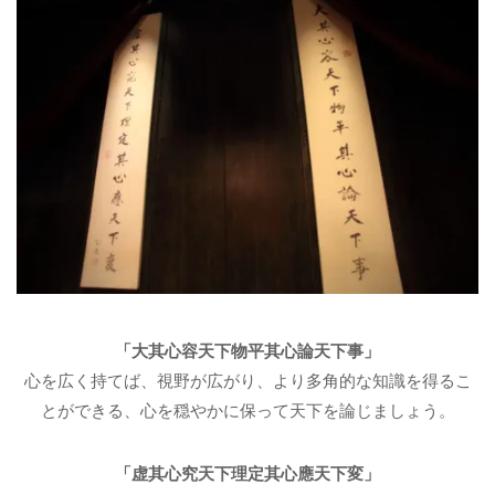
「大其心容天下物平其心論天下事」
心を広く持てば、視野が広がり、より多角的な知識を得るこ
とができる、心を穏やかに保って天下を論じましょう。
「虚其心究天下理定其心應天下変」