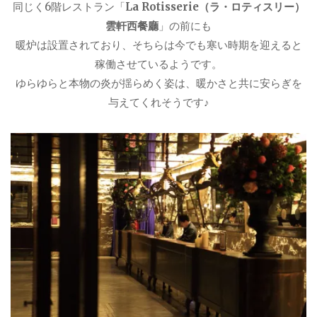
同じく6階レストラン「
La Rotisserie（ラ・ロティスリー）
雲軒西餐廳
」の前にも
暖炉は設置されており、そちらは今でも寒い時期を迎えると
稼働させているようです。
ゆらゆらと本物の炎が揺らめく姿は、暖かさと共に安らぎを
与えてくれそうです♪