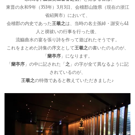
東晋の永和9年（353年）3月3日、会稽郡山陰県（現在の浙江
省紹興市）において、
会稽郡の内史であった
王羲之
は、当時の名士孫綽・謝安ら41
人と禊祓いの行事を行った後、
流觴曲水の宴を張り詩を作って遊ばれたそうです。
これをまとめた詩集の序文として
王羲之
の書いたのものが、
「
蘭亭序
」になります。
「
蘭亭序
」の中に記された「
之
」の字が全て異なるように記
されているのが、
王羲之
の特徴であると教えていただきました♪