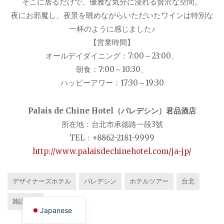
そこに居るだけで、優雅な気分に浸れる贅沢な空間。
夜にお邪魔し、夜景を眺めながらいただいたワインは特別な
一杯のように感じました♪
【営業時間】
オールデイダイニング：7:00～23:00、
朝食：7:00～10:30、
ハッピーアワー：17:30～19:30
Palais de Chine Hotel（パレデシン）君品酒店
所在地：台北市承德路一段3號
TEL：+8862-2181-9999
http://www.palaisdechinehotel.com/ja-jp/
デザイナーズホテル
パレデシン
ホテルツアー
台北
English
施設紹介
Japanese