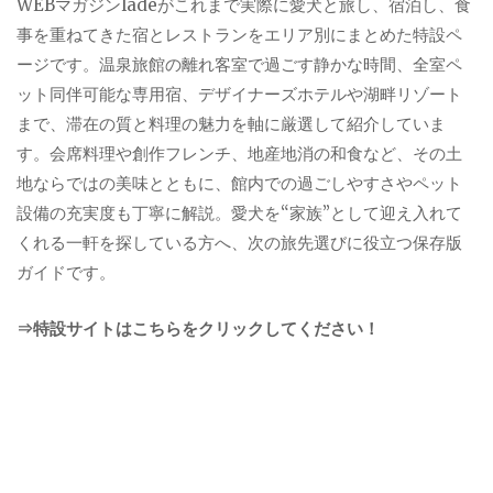
WEBマガジンladeがこれまで実際に愛犬と旅し、宿泊し、食
事を重ねてきた宿とレストランをエリア別にまとめた特設ペ
ージです。温泉旅館の離れ客室で過ごす静かな時間、全室ペ
ット同伴可能な専用宿、デザイナーズホテルや湖畔リゾート
まで、滞在の質と料理の魅力を軸に厳選して紹介していま
す。会席料理や創作フレンチ、地産地消の和食など、その土
地ならではの美味とともに、館内での過ごしやすさやペット
設備の充実度も丁寧に解説。愛犬を“家族”として迎え入れて
くれる一軒を探している方へ、次の旅先選びに役立つ保存版
ガイドです。
⇒特設サイトはこちらをクリックしてください！