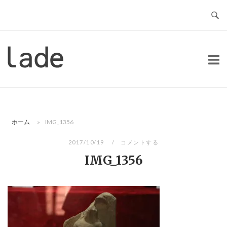
コ
ン
テ
ン
ホ
ツ
ー
へ
ム
ス
キ
ッ
ホーム
»
IMG_1356
プ
2017/10/19
コメントする
IMG_1356