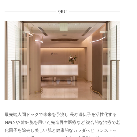
9RU
最先端人間ドックで未来を予測し 長寿遺伝子を活性化する
NMNや 幹細胞を用いた先進再生医療など 複合的な治療で老
化因子を除去し美しい肌と健康的なカラダへと ワンストッ