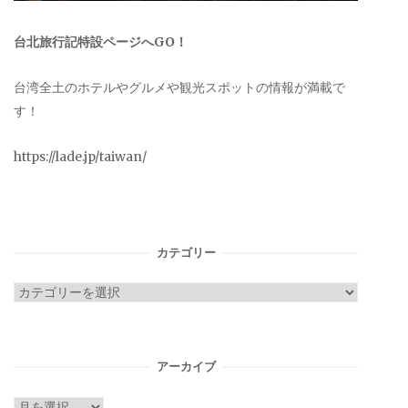
台北旅行記特設ページへGO！
台湾全土のホテルやグルメや観光スポットの情報が満載で
す！
https://lade.jp/taiwan/
カテゴリー
カ
テ
ゴ
リ
アーカイブ
ー
ア