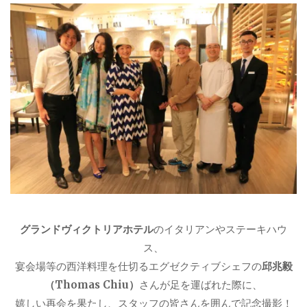
グランドヴィクトリアホテル
のイタリアンやステーキハウ
ス、
宴会場等の西洋料理を仕切るエグゼクティブシェフの
邱兆毅
（Thomas Chiu）
さんが足を運ばれた際に、
嬉しい再会を果たし、スタッフの皆さんを囲んで記念撮影！