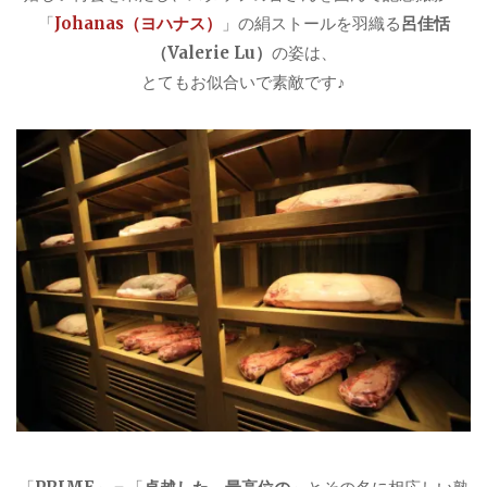
「
Johanas（ヨハナス）
」の絹ストールを羽織る
呂佳恬
（Valerie Lu）
の姿は、
とてもお似合いで素敵です♪