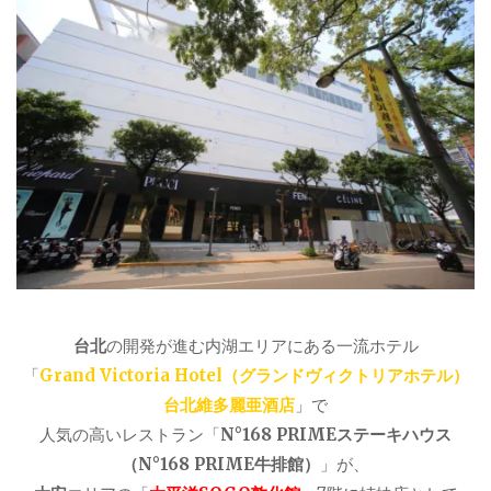
台北
の開発が進む内湖エリアにある一流ホテル
「
Grand Victoria Hotel（グランドヴィクトリアホテル）
台北維多麗亜酒店
」で
人気の高いレストラン「
N°168 PRIMEステーキハウス
（N°168 PRIME牛排館）
」が、