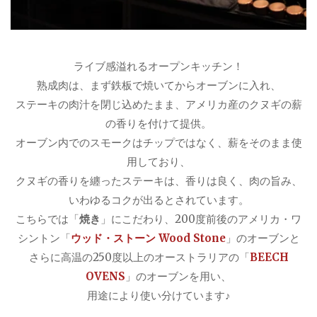
ライブ感溢れるオープンキッチン！
熟成肉は、まず鉄板で焼いてからオーブンに入れ、
ステーキの肉汁を閉じ込めたまま、アメリカ産のクヌギの薪
の香りを付けて提供。
オーブン内でのスモークはチップではなく、薪をそのまま使
用しており、
クヌギの香りを纏ったステーキは、香りは良く、肉の旨み、
いわゆるコクが出るとされています。
こちらでは「
焼き
」にこだわり、200度前後のアメリカ・ワ
シントン「
ウッド・ストーン Wood Stone
」のオーブンと
さらに高温の250度以上のオーストラリアの「
BEECH
OVENS
」のオーブンを用い、
用途により使い分けています♪