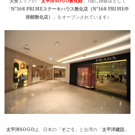
大安
エリアの「
太平洋SOGO敦化館
」7階に姉妹店として
「
N°168 PRIMEステーキハウス敦化店（N°168 PRIME牛
排館敦化店）
」をオープンされています♪
太平洋SOGO
は、日本の「
そごう
」と台湾の「
太平洋建設
」