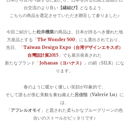
台交流のより良い
【縁結び】
となるよう、
こちらの商品を選定させていただき贈呈して参りました♪
今回ご紹介した
松井機業
の商品は、日本が誇るべき優れた地
方産品とする「
The Wonder 500
」にも選出されており、
先日、「
Taiwan Design Expo（台湾デザインエキスポ）
台灣設計展2015
」でも展示発表された
新たなブランド「
Johanas（ヨハナス）
」の絹（SILK）にな
ります。
春のように暖かく優しい笑顔が印象的で、
そして誰もが羨む美貌を兼ね備えた
呂佳恬（Valerie Lu）
に
は、
「
アフレルオモイ
」と題された柔らかなブルーグリーンの色
合いのストールがピッタリです♪