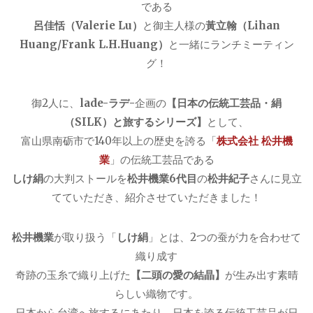
である
呂佳恬（Valerie Lu）
と御主人様の
黃立翰（Lihan
Huang/Frank L.H.Huang）
と一緒にランチミーティン
グ！
御2人に、
lade-ラデ-
企画の
【日本の伝統工芸品・絹
（SILK）と旅するシリーズ】
として、
富山県南砺市で140年以上の歴史を誇る「
株式会社 松井機
業
」の伝統工芸品である
しけ絹
の大判ストールを
松井機業6代目
の
松井紀子
さんに見立
てていただき、紹介させていただきました！
松井機業
が取り扱う「
しけ絹
」とは、2つの蚕が力を合わせて
織り成す
奇跡の玉糸で織り上げた
【二頭の愛の結晶】
が生み
出す素晴
らしい織物です。
日本から台湾へ旅するにあたり、日本を誇る伝統工芸品が日