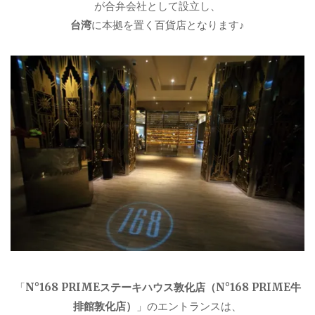
が合弁会社として設立し、
台湾
に本拠を置く百貨店となります♪
「
N°168 PRIMEステーキハウス敦化店（N°168 PRIME牛
排館敦化店）
」のエントランスは、