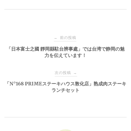
投
前の投稿
←
稿
「日本富士之國 靜岡縣駐台辨事處」では台湾で静岡の魅
力を伝えています！
ナ
次の投稿
→
ビ
「N°168 PRIMEステーキハウス敦化店」熟成肉ステーキ
ランチセット
ゲ
ー
シ