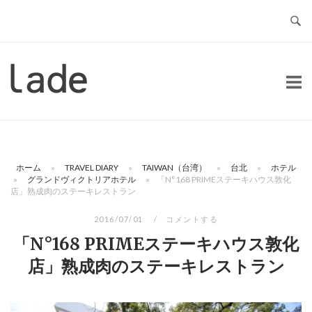
コ
ン
テ
ン
ホ
ツ
ー
へ
ム
ス
キ
ッ
ホーム
»
TRAVEL DIARY
»
TAIWAN（台湾）
»
台北
»
ホテル
プ
»
グランドヴィクトリアホテル
»
「N°168 PRIMEステーキハウス敦化
店」熟成肉のステーキレストラン
2016/07/01
コメントする
「N°168 PRIMEステーキハウス敦化
店」熟成肉のステーキレストラン