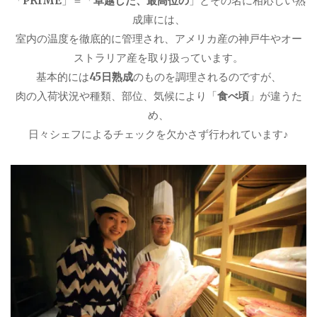
「
PRIME
」＝「
卓越した、最高位の
」とその名に相応しい熟
成庫には、
室内の温度を徹底的に管理され、アメリカ産の神戸牛やオー
ストラリア産を取り扱っています。
基本的には
45日熟成
のものを調理されるのですが、
肉の入荷状況や種類、部位、気候により「
食べ頃
」が違うた
め、
日々シェフによるチェックを欠かさず行われています♪