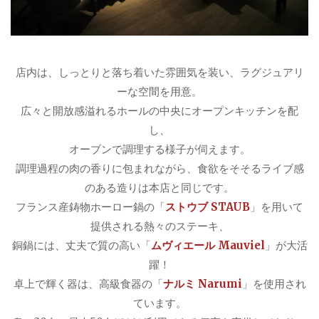
店内は、しっとりと落ち着いた雰囲気を装い、ラグジュアリ
ーな空間を用意。
広々と開放感溢れるホールの中央にオープンキッチンを配
し、
オーブンで調理する様子が伺えます。
調理過程の肉の香りに包まれながら、食欲をそそるライブ感
のある造りは本店と同じです。
フランス産鋳物ホーロー鍋の「
ストウブ STAUB
」を用いて
提供される熱々のステーキ、
銅鍋には、丈夫で質の高い「
ムヴィエール Mauviel
」が大活
躍！
卓上で輝く器は、高級食器の「
ナルミ Narumi
」を使用され
ています。