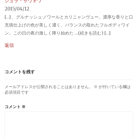
ジュラ・サヴォワ
2015/04/12
[…] 、グルナッシュ·ノワールとカリニャンヴュー。濃厚な香りと口
充填仕上げの色が美しく濃く、バランスの取れたフルボディワイ
ン。この日の夜の激しく降り始めた …(続きを読む) […]
返信
コメントを残す
メールアドレスが公開されることはありません。
※
が付いている欄は
必須項目です
コメント
※