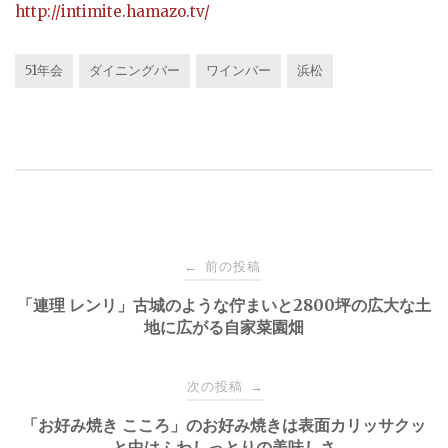
http://intimite.hamazo.tv/
51年会
ダイニングバー
ワインバー
浜松
投
前の投稿
←
稿
「連理 レンリ」古城のような佇まいと2800坪の広大な土
地に広がる自家菜園畑
ナ
次の投稿
→
ビ
「お好み焼き こころ」のお好み焼きは表面カリッサクッ
と中はふわしっとりの美味しさ