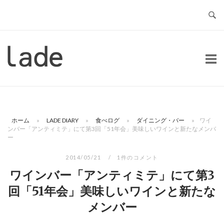
コ
ン
テ
ン
ホ
ツ
ー
へ
ム
ス
キ
ッ
ホーム
»
LADE DIARY
»
食べログ
»
ダイニング・バー
»
ワイ
プ
ンバー「アンティミテ」にて第3回「51年会」美味しいワインと新たなメンバ
ー
2014/05/21
1件のコメント
ワインバー「アンティミテ」にて第3
回「51年会」美味しいワインと新たな
メンバー