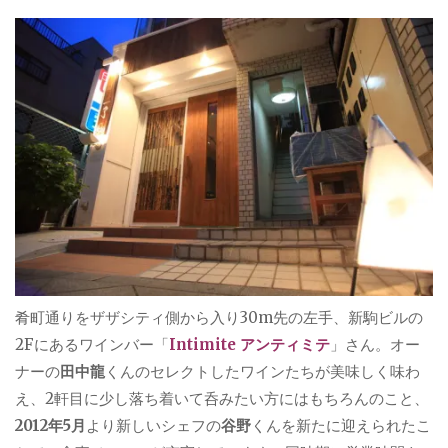
肴町通りをザザシティ側から入り30m先の左手、新駒ビルの
2Fにあるワインバー「
Intimite アンティミテ
」さん。オー
ナーの
田中龍
くんのセレクトしたワインたちが美味しく味わ
え、2軒目に少し落ち着いて呑みたい方にはもちろんのこと、
2012年5月
より新しいシェフの
谷野
くんを新たに迎えられたこ