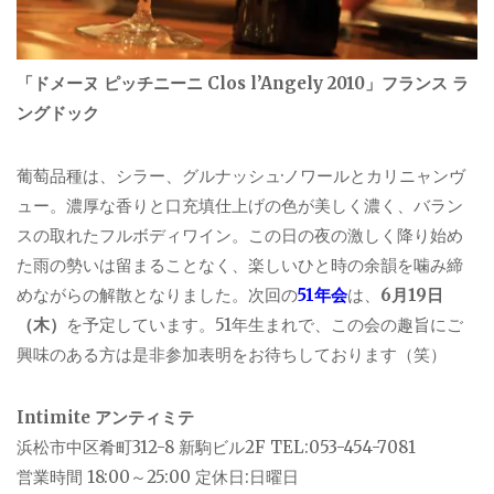
「ドメーヌ ピッチニーニ Clos l’Angely 2010」フランス ラ
ングドック
葡萄品種は、シラー、グルナッシュ·ノワールとカリニャンヴ
ュー。濃厚な香りと口充填仕上げの色が美しく濃く、バラン
スの取れたフルボディワイン。この日の夜の激しく降り始め
た雨の勢いは留まることなく、楽しいひと時の余韻を噛み締
めながらの解散となりました。次回の
51年会
は、
6月19日
（木）
を予定しています。51年生まれで、この会の趣旨にご
興味のある方は是非参加表明をお待ちしております（笑）
Intimite アンティミテ
浜松市中区肴町312-8 新駒ビル2F TEL:053-454-7081
営業時間 18:00～25:00 定休日:日曜日