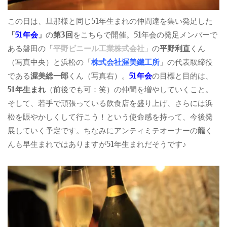
この日は、旦那様と同じ51年生まれの仲間達を集い発足した
「
51年会
」
の
第3回
をこちらで開催。51年会の発足メンバーで
ある磐田の「
平野ビニール工業株式会社
」の
平野利直
くん
（写真中央）と浜松の「
株式会社渥美鐵工所
」の代表取締役
である
渥美総一郎
くん（写真右）。
51年会
の目標と目的は、
51年生まれ
（前後でも可：笑）の仲間を増やしていくこと。
そして、若手で頑張っている飲食店を盛り上げ、さらには浜
松を賑やかしくして行こう！という使命感を持って、今後発
展していく予定です。ちなみにアンティミテオーナーの
龍
く
んも早生まれではありますが51年生まれだそうです♪