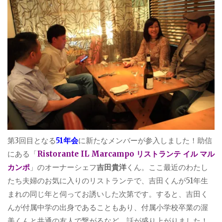
第3回目となる
51年会
に新たなメンバーが参入しました！助信
にある「
Ristorante IL Marcampo リストランテ イル マル
カンポ
」のオーナーシェフ
吉田貴洋
くん。ここ最近のわたし
たち夫婦のお気に入りのリストランテで、吉田くんが51年生
まれの同じ年と伺ってお誘いした次第です。すると、吉田く
んが付属中学の出身であることもあり、付属小学校卒業の渥
美くんと共通の友人で繋がるなど、話が盛り上がりました！