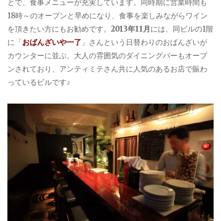
とで、食事メニューが充実しています。同時期に営業時間も
18時～のオープンと早めになり、食事を楽しみながらワイン
を頂きたい方にもお勧めです。
2013年11月
には、同ビルの1階
に「
おばんざいや一了
」さんという日替わりのおばんざいが
カウンターに並ぶ、大人の雰囲気のダイニングバーもオープ
ンされており、アンティミテさん共に人気のあるお店で賑わ
っているビルです♪