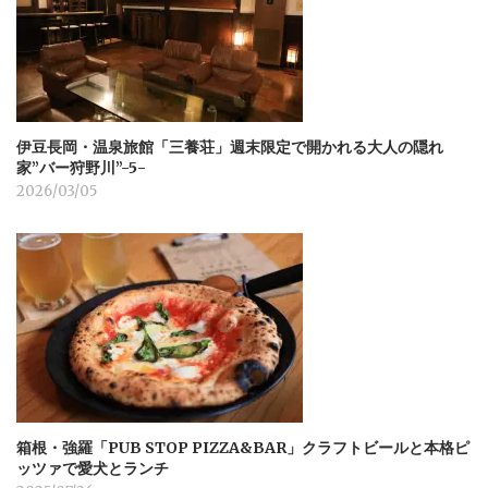
伊豆長岡・温泉旅館「三養荘」週末限定で開かれる大人の隠れ
家”バー狩野川”-5-
2026/03/05
箱根・強羅「PUB STOP PIZZA&BAR」クラフトビールと本格ピ
ッツァで愛犬とランチ