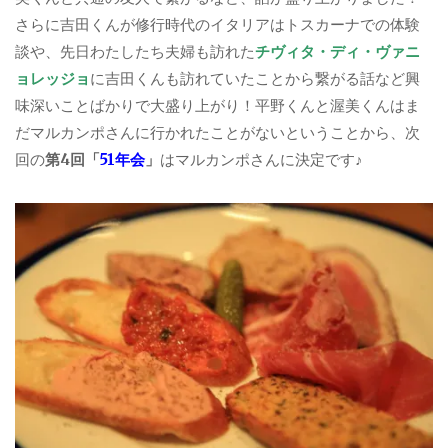
さらに吉田くんが修行時代のイタリアはトスカーナでの体験
談や、先日わたしたち夫婦も訪れた
チヴィタ・ディ・ヴァニ
ョレッジョ
に吉田くんも訪れていたことから繋がる話など興
味深いことばかりで大盛り上がり！平野くんと渥美くんはま
だマルカンポさんに行かれたことがないということから、次
回の
第4回「
51年会
」
はマルカンポさんに決定です♪