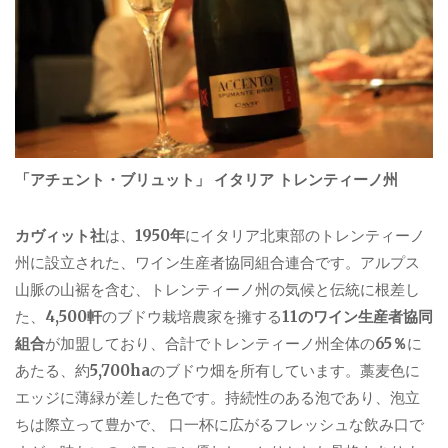
「アチェント・ブリュット」 イタリア トレンティーノ州
カヴィット社
は、
1950年
にイタリア北東部のトレンティーノ
州に設立された、ワイン生産者協同組合連合です。アルプス
山脈の山裾を含む、トレンティーノ州の気候と伝統に根差し
た、
4,500軒
のブドウ栽培農家を擁する
11のワイン生産者協同
組合
が加盟しており、合計でトレンティーノ州全体の
65％
に
あたる、約
5,700ha
のブドウ畑を所有しています。藁麦色に
エッジに薄緑が差した色です。持続性のある泡であり、泡立
ちは際立って豊かで、 口一杯に広がるフレッシュな飲み口で