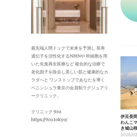
ー
シ
ョ
最先端人間ドックで未来を予測し 長寿
ン
遺伝子を活性化するNMNや 幹細胞を用
いた先進再生医療など 複合的な治療で
老化因子を除去し美しい肌と健康的なカ
ラダへと ワンストップであなたを導く
ペニンシュラ東京の会員制ラグジュアリ
ークリニック。
クリニック 9ru
伊豆長岡
https://9ru.tokyo/
わんこ
き城山
2026/02