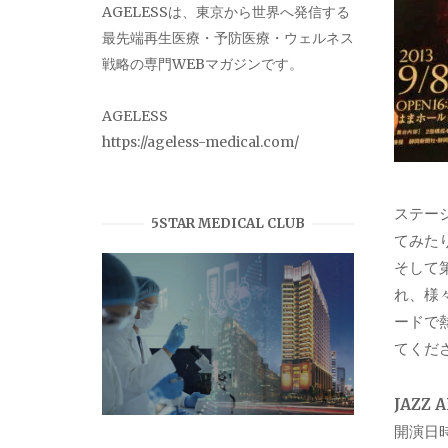
AGELESSは、東京から世界へ発信する
最先端再生医療・予防医療・ウェルネス
戦略の専門WEBマガジンです。
AGELESS
https://ageless-medical.com/
ステー
5STAR MEDICAL CLUB
てみた
そして
れ、様
ードで
てくだ
JAZZ 
開演日時：