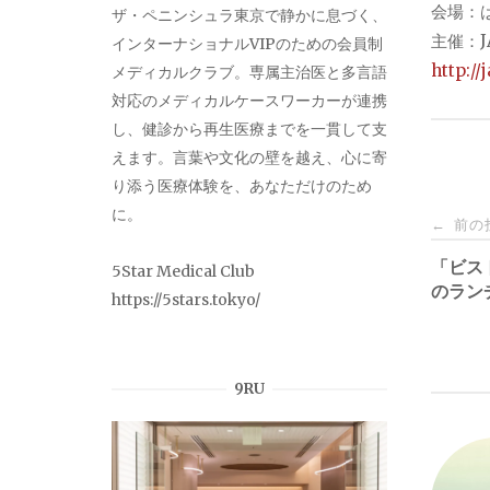
会場：は
ザ・ペニンシュラ東京で静かに息づく、
主催：JA
インターナショナルVIPのための会員制
http://
メディカルクラブ。専属主治医と多言語
対応のメディカルケースワーカーが連携
し、健診から再生医療までを一貫して支
えます。言葉や文化の壁を越え、心に寄
り添う医療体験を、あなただけのため
投
に。
前の
←
稿
「ビス
5Star Medical Club
のラン
https://5stars.tokyo/
ナ
ビ
9RU
ゲ