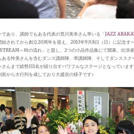
ーであり、講師でもある代表の荒川美幸さん率いる「
JAZZ ARAKA
開始されてから創立20周年を迎え、2013年9月8日（日）に記念
E STREAM～時の流れ」と題し、2つの小品作品集にて開幕。出
もある怜美さんを含むダンス講師陣、準講師陣、そしてダンススク
ンさんまで総勢111名が繰り出すパワフルなステージとなっていま
刻前から大行列を成しており大盛況の様子です♪