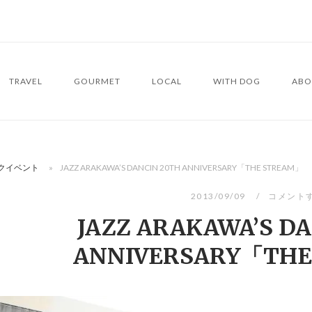
TRAVEL
GOURMET
LOCAL
WITH DOG
ABO
クイベント
»
JAZZ ARAKAWA’S DANCIN 20TH ANNIVERSARY「THE STREAM」
2013/09/09
コメント
JAZZ ARAKAWA’S D
ANNIVERSARY「TH