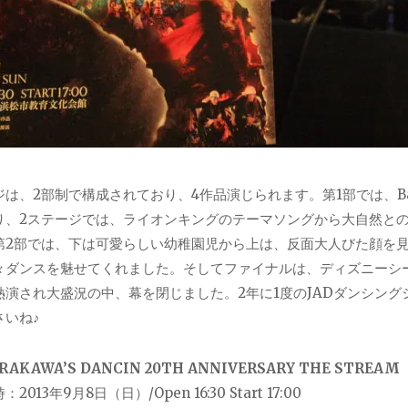
ジは、2部制で構成されており、4作品演じられます。第1部では、B
り、2ステージでは、ライオンキングのテーマソングから大自然と
第2部では、下は可愛らしい幼稚園児から上は、反面大人びた顔を
々ダンスを魅せてくれました。そしてファイナルは、ディズニーシ
熱演され大盛況の中、幕を閉じました。2年に1度のJADダンシン
さいね♪
ARAKAWA’S DANCIN 20TH ANNIVERSARY THE STREAM
2013年9月8日（日）/Open 16:30 Start 17:00