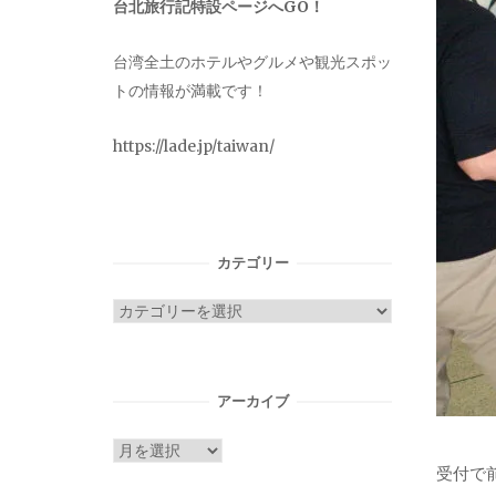
台北旅行記特設ページへGO！
台湾全土のホテルやグルメや観光スポッ
トの情報が満載です！
https://lade.jp/taiwan/
カテゴリー
カ
テ
ゴ
リ
アーカイブ
ー
ア
受付で
ー