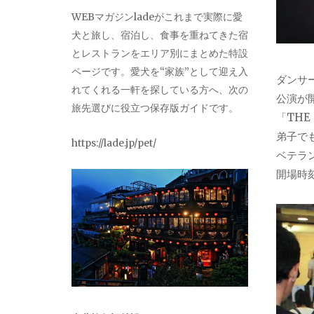
WEBマガジンladeがこれまで実際に愛
犬と旅し、宿泊し、食事を重ねてきた宿
とレストランをエリア別にまとめた特設
ページです。愛犬を“家族”として迎え入
ダンサ
れてくれる一軒を探している方へ、次の
公演が
旅先選びに役立つ保存版ガイドです。
「TH
弟子で
https://lade.jp/pet/
ベテラ
開場時