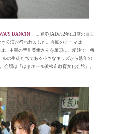
WA’S DANCIN
」… 通称JADの2年に1度の自主
すべき公演が行われました。今回のテーマは
演者は、主宰の荒川美幸さんを筆頭に、愛娘で一番
ールの生徒たちである小さなキッズから熟年の
す。会場は「はまホール浜松市教育文化会館」。