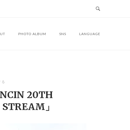
UT
PHOTO ALBUM
SNS
LANGUAGE
する
ANCIN 20TH
E STREAM」