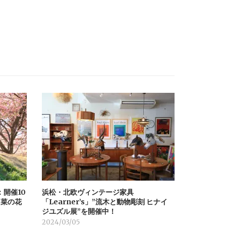
：開催10
浜松・北欧ヴィンテージ家具
と菜の花
「Learner’s」”流木と動物彫刻 ヒナイ
ジユズル展”を開催中！
2024/03/05