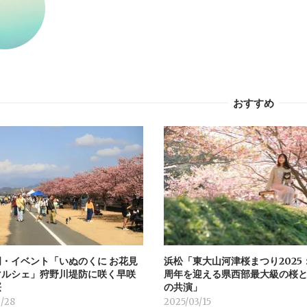
おすすめ
・イベント「いぬのくに お花見
浜松「東大山河津桜まつり2025
マルシェ」狩野川堤防に咲く早咲
周年を迎える県西部最大級の桜
桜
の共演」
/28
2025/03/15