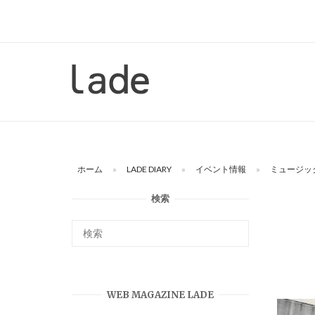
コ
ン
テ
ン
ホ
ツ
ー
へ
ム
ス
キ
ッ
ホーム
»
LADE DIARY
»
イベント情報
»
ミュージッ
プ
検索
WEB MAGAZINE LADE