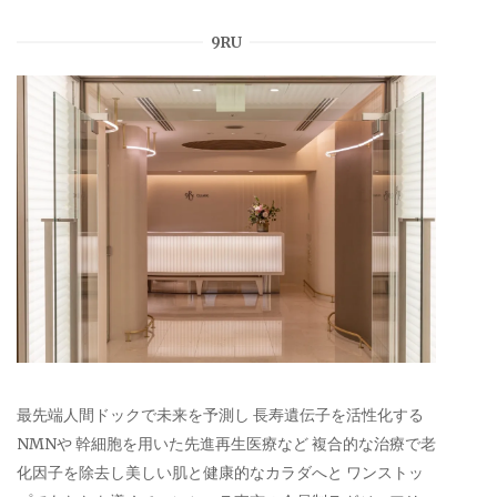
9RU
最先端人間ドックで未来を予測し 長寿遺伝子を活性化する
NMNや 幹細胞を用いた先進再生医療など 複合的な治療で老
化因子を除去し美しい肌と健康的なカラダへと ワンストッ