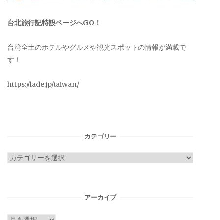
台北旅行記特設ページへGO！
台湾全土のホテルやグルメや観光スポットの情報が満載で
す！
https://lade.jp/taiwan/
カテゴリー
カ
テ
ゴ
リ
アーカイブ
ー
ア