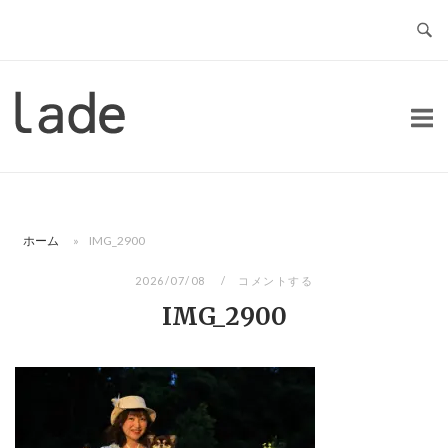
コ
ン
テ
ン
ホ
ツ
ー
へ
ム
ス
キ
ッ
ホーム
»
IMG_2900
プ
2026/07/08
コメントする
IMG_2900