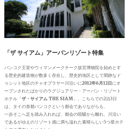
「ザ サイアム」アーバンリゾート特集
バンコク王室やウィマンメークチーク故宮博物院を始めとす
る歴史的建造物が数多く存在し、歴史的地区として閑静なド
ゥシット地区のチャオプラヤー川沿いに
2012年6月12日
にオ
ープンされたばかりのラグジュアリー・アーバン・リゾート
ホテル「
ザ・サイアム THE SIAM
」。こちらでの2泊3日
は、タイの首都バンコクという都会でありながらも、
一歩そこへ足を踏み入れれば、都会の喧騒から離れ、川沿い
であるがゆえのリゾート感に満ち溢れた素晴らしい5つ星ホテ