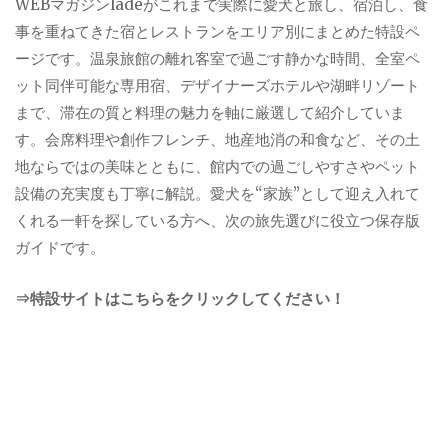
WEBマガジンladeがこれまで実際に愛犬と旅し、宿泊し、食
事を重ねてきた宿とレストランをエリア別にまとめた特設ペ
ージです。温泉旅館の離れ客室で過ごす静かな時間、全室ペ
ット同伴可能な専用宿、デザイナーズホテルや湖畔リゾート
まで、滞在の質と料理の魅力を軸に厳選して紹介していま
す。会席料理や創作フレンチ、地産地消の和食など、その土
地ならではの美味とともに、館内での過ごしやすさやペット
設備の充実度も丁寧に解説。愛犬を“家族”として迎え入れて
くれる一軒を探している方へ、次の旅先選びに役立つ保存版
ガイドです。
⇒特設サイトはこちらをクリックしてください！