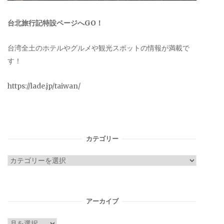
台北旅行記特設ページへGO！
台湾全土のホテルやグルメや観光スポットの情報が満載で
す！
https://lade.jp/taiwan/
カテゴリー
カ
テ
ゴ
リ
アーカイブ
ー
ア