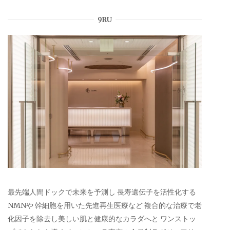
9RU
最先端人間ドックで未来を予測し 長寿遺伝子を活性化する
NMNや 幹細胞を用いた先進再生医療など 複合的な治療で老
化因子を除去し美しい肌と健康的なカラダへと ワンストッ