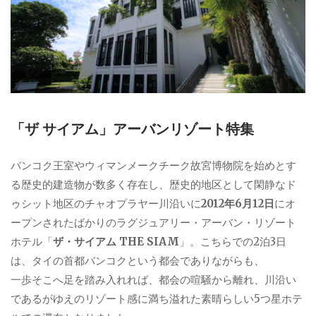
「ザ サイアム」アーバンリゾート特集
バンコク王室やウィマンメークチーク故宮博物院を始めとす
る歴史的建造物が数多く存在し、歴史的地区として閑静なド
ゥシット地区のチャオプラヤー川沿いに
2012年6月12日
にオ
ープンされたばかりのラグジュアリー・アーバン・リゾート
ホテル「
ザ・サイアム THE SIAM
」。こちらでの2泊3日
は、タイの首都バンコクという都会でありながらも、
一歩そこへ足を踏み入れれば、都会の喧騒から離れ、川沿い
であるがゆえのリゾート感に満ち溢れた素晴らしい5つ星ホテ