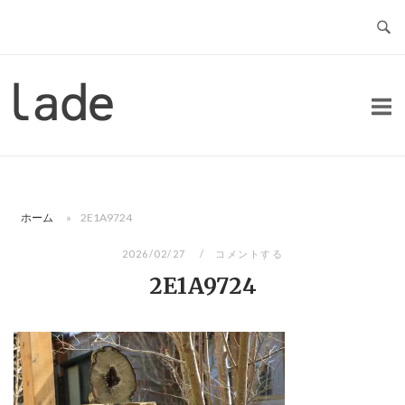
コ
ン
テ
ン
ホ
ツ
ー
へ
ム
ス
キ
ッ
ホーム
»
2E1A9724
プ
2026/02/27
コメントする
2E1A9724