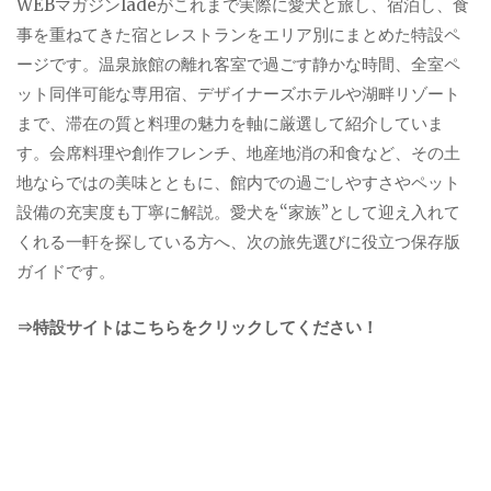
WEBマガジンladeがこれまで実際に愛犬と旅し、宿泊し、食
事を重ねてきた宿とレストランをエリア別にまとめた特設ペ
ージです。温泉旅館の離れ客室で過ごす静かな時間、全室ペ
ット同伴可能な専用宿、デザイナーズホテルや湖畔リゾート
まで、滞在の質と料理の魅力を軸に厳選して紹介していま
す。会席料理や創作フレンチ、地産地消の和食など、その土
地ならではの美味とともに、館内での過ごしやすさやペット
設備の充実度も丁寧に解説。愛犬を“家族”として迎え入れて
くれる一軒を探している方へ、次の旅先選びに役立つ保存版
ガイドです。
⇒特設サイトはこちらをクリックしてください！