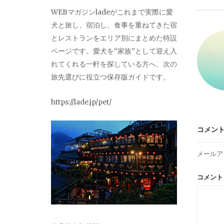
ビ
WEBマガジンladeがこれまで実際に愛
犬と旅し、宿泊し、食事を重ねてきた宿
ゲ
とレストランをエリア別にまとめた特設
ページです。愛犬を“家族”として迎え入
ー
れてくれる一軒を探している方へ、次の
旅先選びに役立つ保存版ガイドです。
シ
https://lade.jp/pet/
ョ
コメン
ン
メールア
コメン