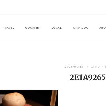
TRAVEL
GOURMET
LOCAL
WITH DOG
ABO
2026/01/15
コメント
2E1A9265