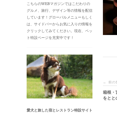
こちらのWEBマガジンではこだわりの
グルメ、旅行、デザイン等の情報を配信
しています！グローバルメニューもしく
は、サイドバーからお気に入りの情報を
クリックしてみてください。現在、ペッ
ト特設ページを充実中です！
投
前の
←
稿
箱根・宮
をとと
ナ
愛犬と旅した宿とレストラン特設サイト