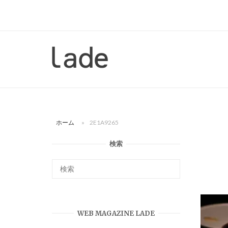
コ
ン
テ
ン
ホ
ツ
ー
へ
ム
ス
キ
ッ
ホーム
»
2E1A9265
プ
検索
WEB MAGAZINE LADE