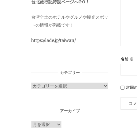
台北旅行記特設ページへGO！
台湾全土のホテルやグルメや観光スポッ
トの情報が満載です！
https://lade.jp/taiwan/
名前
※
カテゴリー
カ
次回
テ
ゴ
リ
アーカイブ
ー
ア
ー