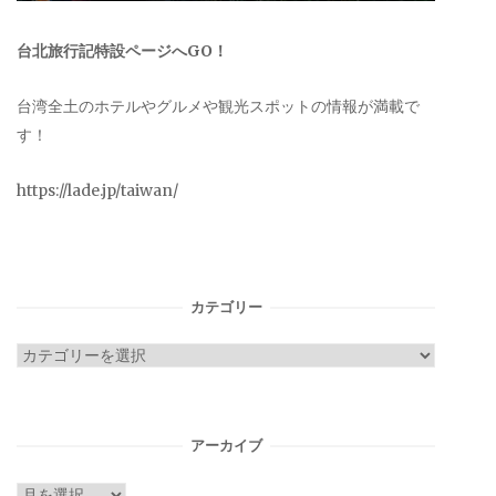
台北旅行記特設ページへGO！
台湾全土のホテルやグルメや観光スポットの情報が満載で
す！
https://lade.jp/taiwan/
カテゴリー
カ
テ
ゴ
リ
アーカイブ
ー
ア