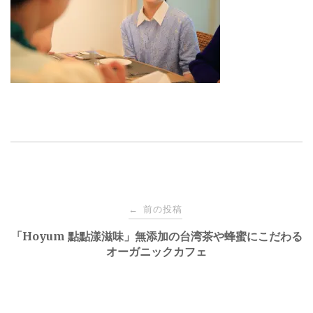
投
前の投稿
←
稿
「Hoyum 點點漾滋味」無添加の台湾茶や蜂蜜にこだわる
オーガニックカフェ
ナ