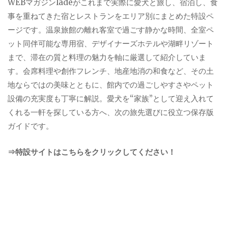
WEBマガジンladeがこれまで実際に愛犬と旅し、宿泊し、食
事を重ねてきた宿とレストランをエリア別にまとめた特設ペ
ージです。温泉旅館の離れ客室で過ごす静かな時間、全室ペ
ット同伴可能な専用宿、デザイナーズホテルや湖畔リゾート
まで、滞在の質と料理の魅力を軸に厳選して紹介していま
す。会席料理や創作フレンチ、地産地消の和食など、その土
地ならではの美味とともに、館内での過ごしやすさやペット
設備の充実度も丁寧に解説。愛犬を“家族”として迎え入れて
くれる一軒を探している方へ、次の旅先選びに役立つ保存版
ガイドです。
⇒特設サイトはこちらをクリックしてください！