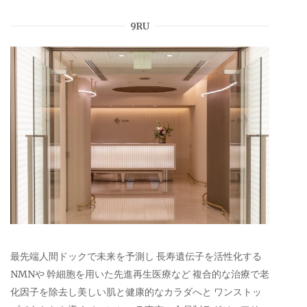
9RU
最先端人間ドックで未来を予測し 長寿遺伝子を活性化する
NMNや 幹細胞を用いた先進再生医療など 複合的な治療で老
化因子を除去し美しい肌と健康的なカラダへと ワンストッ