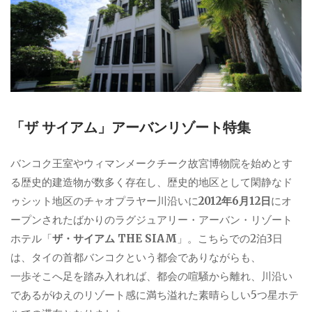
「ザ サイアム」アーバンリゾート特集
バンコク王室やウィマンメークチーク故宮博物院を始めとす
る歴史的建造物が数多く存在し、歴史的地区として閑静なド
ゥシット地区のチャオプラヤー川沿いに
2012年6月12日
にオ
ープンされたばかりのラグジュアリー・アーバン・リゾート
ホテル「
ザ・サイアム THE SIAM
」。こちらでの2泊3日
は、タイの首都バンコクという都会でありながらも、
一歩そこへ足を踏み入れれば、都会の喧騒から離れ、川沿い
であるがゆえのリゾート感に満ち溢れた素晴らしい5つ星ホテ