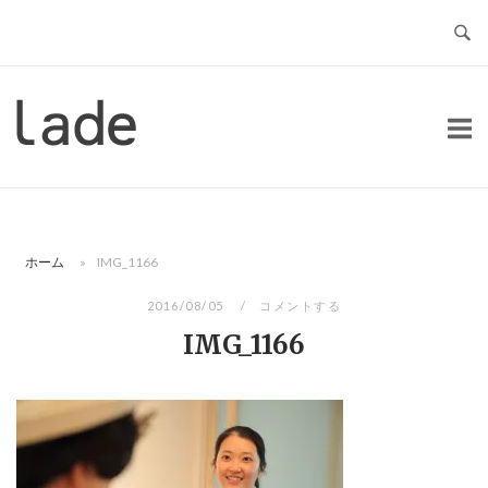
コ
ン
テ
ン
ホ
ツ
ー
へ
ム
ス
キ
ッ
ホーム
»
IMG_1166
プ
2016/08/05
コメントする
IMG_1166