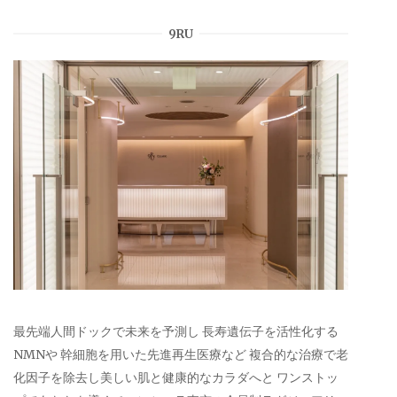
9RU
最先端人間ドックで未来を予測し 長寿遺伝子を活性化する
NMNや 幹細胞を用いた先進再生医療など 複合的な治療で老
化因子を除去し美しい肌と健康的なカラダへと ワンストッ