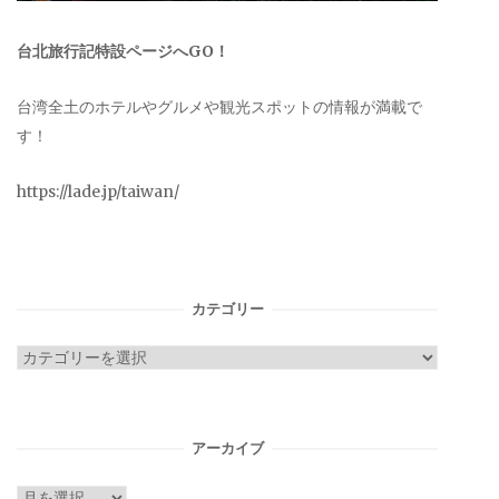
台北旅行記特設ページへGO！
台湾全土のホテルやグルメや観光スポットの情報が満載で
す！
https://lade.jp/taiwan/
カテゴリー
カ
テ
ゴ
リ
アーカイブ
ー
ア