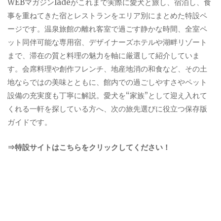
WEBマガジンladeがこれまで実際に愛犬と旅し、宿泊し、食
事を重ねてきた宿とレストランをエリア別にまとめた特設ペ
ージです。温泉旅館の離れ客室で過ごす静かな時間、全室ペ
ット同伴可能な専用宿、デザイナーズホテルや湖畔リゾート
まで、滞在の質と料理の魅力を軸に厳選して紹介していま
す。会席料理や創作フレンチ、地産地消の和食など、その土
地ならではの美味とともに、館内での過ごしやすさやペット
設備の充実度も丁寧に解説。愛犬を“家族”として迎え入れて
くれる一軒を探している方へ、次の旅先選びに役立つ保存版
ガイドです。
⇒特設サイトはこちらをクリックしてください！