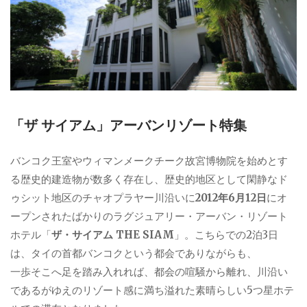
「ザ サイアム」アーバンリゾート特集
バンコク王室やウィマンメークチーク故宮博物院を始めとす
る歴史的建造物が数多く存在し、歴史的地区として閑静なド
ゥシット地区のチャオプラヤー川沿いに
2012年6月12日
にオ
ープンされたばかりのラグジュアリー・アーバン・リゾート
ホテル「
ザ・サイアム THE SIAM
」。こちらでの2泊3日
は、タイの首都バンコクという都会でありながらも、
一歩そこへ足を踏み入れれば、都会の喧騒から離れ、川沿い
であるがゆえのリゾート感に満ち溢れた素晴らしい5つ星ホテ