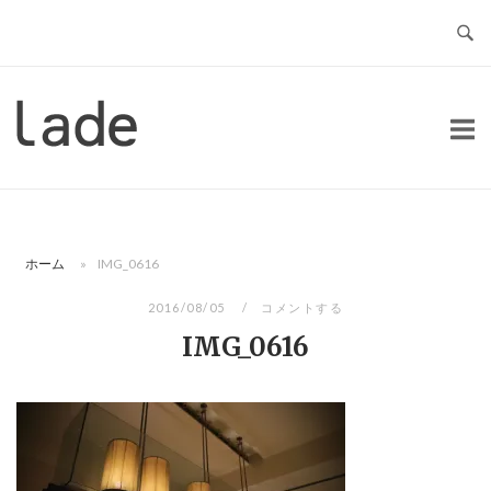
コ
ン
テ
ン
ホ
ツ
ー
へ
ム
ス
キ
ッ
ホーム
»
IMG_0616
プ
2016/08/05
コメントする
IMG_0616