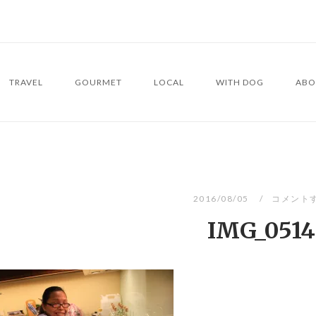
TRAVEL
GOURMET
LOCAL
WITH DOG
ABO
2016/08/05
コメント
IMG_0514