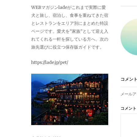
ビ
WEBマガジンladeがこれまで実際に愛
犬と旅し、宿泊し、食事を重ねてきた宿
ゲ
とレストランをエリア別にまとめた特設
ページです。愛犬を“家族”として迎え入
ー
れてくれる一軒を探している方へ、次の
旅先選びに役立つ保存版ガイドです。
シ
https://lade.jp/pet/
ョ
コメン
ン
メールア
コメン