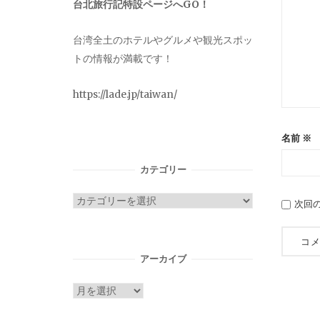
台北旅行記特設ページへGO！
台湾全土のホテルやグルメや観光スポッ
トの情報が満載です！
https://lade.jp/taiwan/
名前
※
カテゴリー
カ
次回
テ
ゴ
リ
アーカイブ
ー
ア
ー