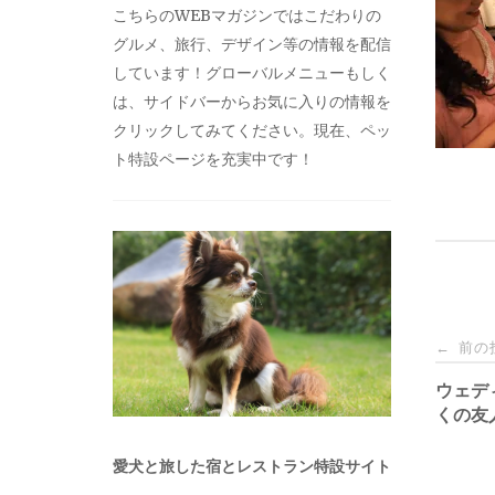
こちらのWEBマガジンではこだわりの
グルメ、旅行、デザイン等の情報を配信
しています！グローバルメニューもしく
は、サイドバーからお気に入りの情報を
クリックしてみてください。現在、ペッ
ト特設ページを充実中です！
投
前の
←
稿
ウェデ
くの友
ナ
愛犬と旅した宿とレストラン特設サイト