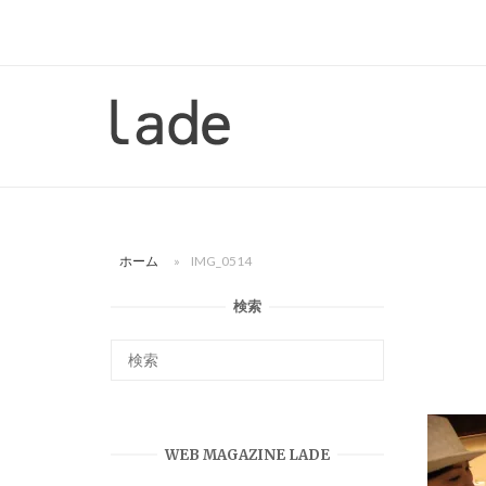
コ
ン
テ
ン
ホ
ツ
ー
へ
ム
ス
キ
ッ
ホーム
»
IMG_0514
プ
検索
WEB MAGAZINE LADE