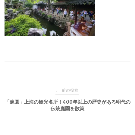
投
前の投稿
←
稿
「豫園」上海の観光名所！400年以上の歴史がある明代の
伝統庭園を散策
ナ