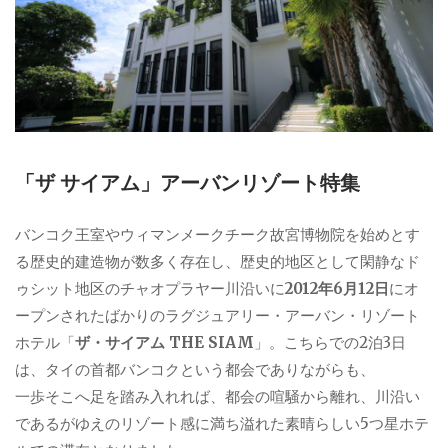
「ザ サイアム」アーバンリゾート特集
バンコク王室やウィマンメークチーク故宮博物院を始めとす
る歴史的建造物が数多く存在し、歴史的地区として閑静なド
ゥシット地区のチャオプラヤー川沿いに
2012年6月12日
にオ
ープンされたばかりのラグジュアリー・アーバン・リゾート
ホテル「
ザ・サイアム THE SIAM
」。こちらでの2泊3日
は、タイの首都バンコクという都会でありながらも、
一歩そこへ足を踏み入れれば、都会の喧騒から離れ、川沿い
であるがゆえのリゾート感に満ち溢れた素晴らしい5つ星ホテ