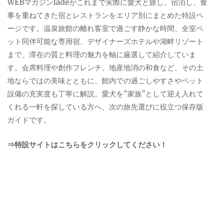
WEBマガジンladeがこれまで実際に愛犬と旅し、宿泊し、食
事を重ねてきた宿とレストランをエリア別にまとめた特設ペ
ージです。温泉旅館の離れ客室で過ごす静かな時間、全室ペ
ット同伴可能な専用宿、デザイナーズホテルや湖畔リゾート
まで、滞在の質と料理の魅力を軸に厳選して紹介していま
す。会席料理や創作フレンチ、地産地消の和食など、その土
地ならではの美味とともに、館内での過ごしやすさやペット
設備の充実度も丁寧に解説。愛犬を“家族”として迎え入れて
くれる一軒を探している方へ、次の旅先選びに役立つ保存版
ガイドです。
⇒特設サイトはこちらをクリックしてください！