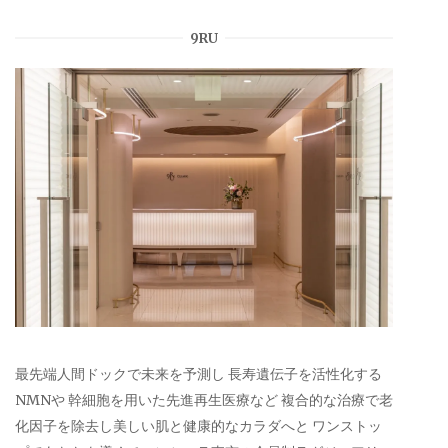
9RU
最先端人間ドックで未来を予測し 長寿遺伝子を活性化する
NMNや 幹細胞を用いた先進再生医療など 複合的な治療で老
化因子を除去し美しい肌と健康的なカラダへと ワンストッ