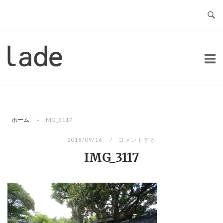
コ
ン
テ
ン
ホ
ツ
ー
へ
ム
ス
キ
ッ
ホーム
»
IMG_3117
プ
2018/09/16
コメントする
IMG_3117