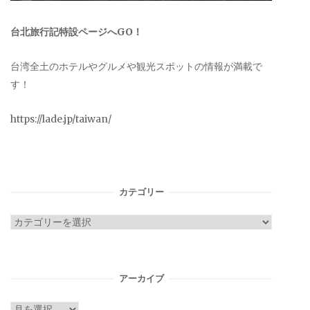
台北旅行記特設ページへGO！
台湾全土のホテルやグルメや観光スポットの情報が満載で
す！
https://lade.jp/taiwan/
カテゴリー
カ
テ
ゴ
リ
アーカイブ
ー
ア