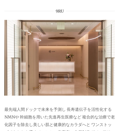
9RU
最先端人間ドックで未来を予測し 長寿遺伝子を活性化する
NMNや 幹細胞を用いた先進再生医療など 複合的な治療で老
化因子を除去し美しい肌と健康的なカラダへと ワンストッ