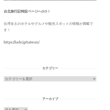
台北旅行記特設ページへGO！
台湾全土のホテルやグルメや観光スポットの情報が満載で
す！
https://lade.jp/taiwan/
カテゴリー
カ
テ
ゴ
リ
アーカイブ
ー
ア