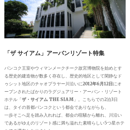
「ザ サイアム」アーバンリゾート特集
バンコク王室やウィマンメークチーク故宮博物院を始めとす
る歴史的建造物が数多く存在し、歴史的地区として閑静なド
ゥシット地区のチャオプラヤー川沿いに
2012年6月12日
にオ
ープンされたばかりのラグジュアリー・アーバン・リゾート
ホテル「
ザ・サイアム THE SIAM
」。こちらでの2泊3日
は、タイの首都バンコクという都会でありながらも、
一歩そこへ足を踏み入れれば、都会の喧騒から離れ、川沿い
であるがゆえのリゾート感に満ち溢れた素晴らしい5つ星ホテ