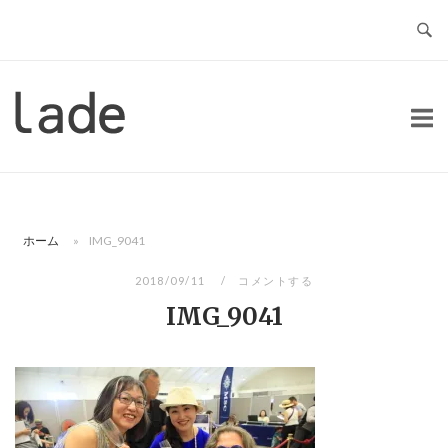
コ
ン
テ
ン
ホ
ツ
ー
へ
ム
ス
キ
ッ
ホーム
»
IMG_9041
プ
2018/09/11
コメントする
IMG_9041