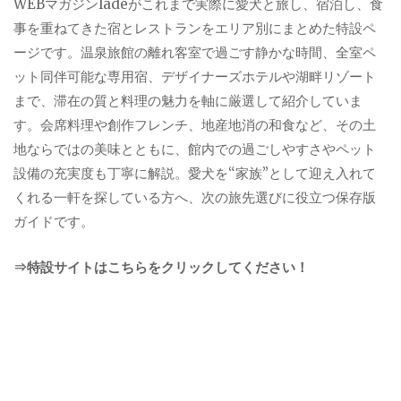
WEBマガジンladeがこれまで実際に愛犬と旅し、宿泊し、食
事を重ねてきた宿とレストランをエリア別にまとめた特設ペ
ージです。温泉旅館の離れ客室で過ごす静かな時間、全室ペ
ット同伴可能な専用宿、デザイナーズホテルや湖畔リゾート
まで、滞在の質と料理の魅力を軸に厳選して紹介していま
す。会席料理や創作フレンチ、地産地消の和食など、その土
地ならではの美味とともに、館内での過ごしやすさやペット
設備の充実度も丁寧に解説。愛犬を“家族”として迎え入れて
くれる一軒を探している方へ、次の旅先選びに役立つ保存版
ガイドです。
⇒特設サイトはこちらをクリックしてください！