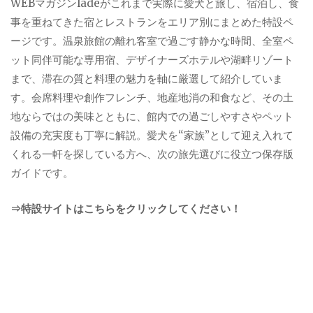
WEBマガジンladeがこれまで実際に愛犬と旅し、宿泊し、食
事を重ねてきた宿とレストランをエリア別にまとめた特設ペ
ージです。温泉旅館の離れ客室で過ごす静かな時間、全室ペ
ット同伴可能な専用宿、デザイナーズホテルや湖畔リゾート
まで、滞在の質と料理の魅力を軸に厳選して紹介していま
す。会席料理や創作フレンチ、地産地消の和食など、その土
地ならではの美味とともに、館内での過ごしやすさやペット
設備の充実度も丁寧に解説。愛犬を“家族”として迎え入れて
くれる一軒を探している方へ、次の旅先選びに役立つ保存版
ガイドです。
⇒特設サイトはこちらをクリックしてください！