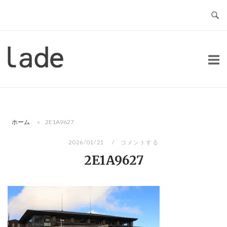
コ
ン
テ
ン
ホ
ツ
ー
へ
ム
ス
キ
ッ
ホーム
»
2E1A9627
プ
2026/01/21
コメントする
2E1A9627