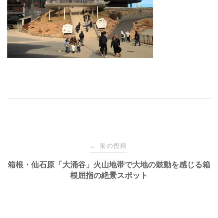
投
前の投稿
←
稿
箱根・仙石原「大涌谷」火山地帯で大地の鼓動を感じる箱
根屈指の絶景スポット
ナ