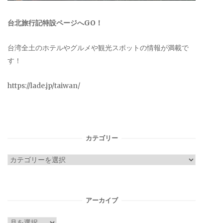
台北旅行記特設ページへGO！
台湾全土のホテルやグルメや観光スポットの情報が満載で
す！
https://lade.jp/taiwan/
カテゴリー
カ
テ
ゴ
リ
アーカイブ
ー
ア