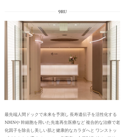
9RU
最先端人間ドックで未来を予測し 長寿遺伝子を活性化する
NMNや 幹細胞を用いた先進再生医療など 複合的な治療で老
化因子を除去し美しい肌と健康的なカラダへと ワンストッ