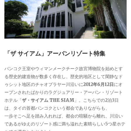
「ザ サイアム」アーバンリゾート特集
バンコク王室やウィマンメークチーク故宮博物院を始めとす
る歴史的建造物が数多く存在し、歴史的地区として閑静なド
ゥシット地区のチャオプラヤー川沿いに
2012年6月12日
にオ
ープンされたばかりのラグジュアリー・アーバン・リゾート
ホテル「
ザ・サイアム THE SIAM
」。こちらでの2泊3日
は、タイの首都バンコクという都会でありながらも、
一歩そこへ足を踏み入れれば、都会の喧騒から離れ、川沿い
であるがゆえのリゾート感に満ち溢れた素晴らしい5つ星ホテ