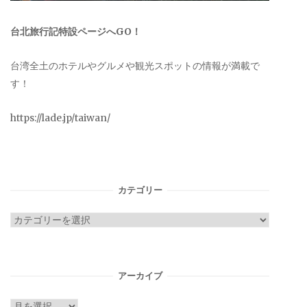
台北旅行記特設ページへGO！
台湾全土のホテルやグルメや観光スポットの情報が満載で
す！
https://lade.jp/taiwan/
カテゴリー
カ
テ
ゴ
リ
アーカイブ
ー
ア