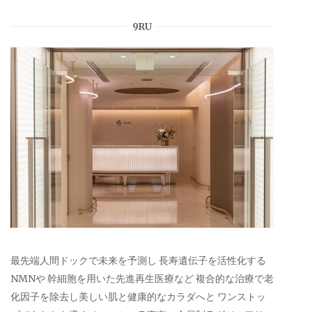
9RU
最先端人間ドックで未来を予測し 長寿遺伝子を活性化する
NMNや 幹細胞を用いた先進再生医療など 複合的な治療で老
化因子を除去し美しい肌と健康的なカラダへと ワンストッ