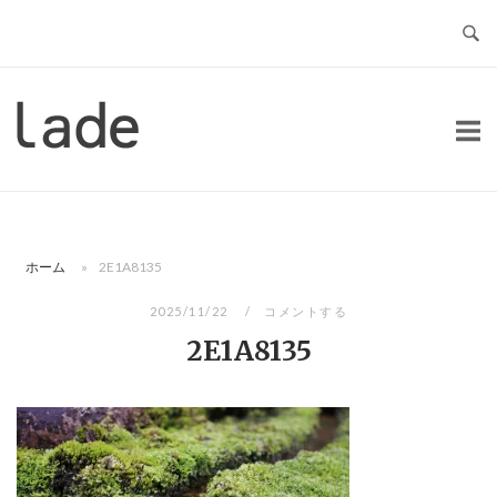
コ
ン
テ
ン
ホ
ツ
ー
へ
ム
ス
キ
ッ
ホーム
»
2E1A8135
プ
2025/11/22
コメントする
2E1A8135