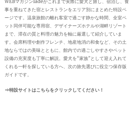
WEBマガジンladeがこれまで実際に愛犬と旅し、宿泊し、食
事を重ねてきた宿とレストランをエリア別にまとめた特設ペ
ージです。温泉旅館の離れ客室で過ごす静かな時間、全室ペ
ット同伴可能な専用宿、デザイナーズホテルや湖畔リゾート
まで、滞在の質と料理の魅力を軸に厳選して紹介していま
す。会席料理や創作フレンチ、地産地消の和食など、その土
地ならではの美味とともに、館内での過ごしやすさやペット
設備の充実度も丁寧に解説。愛犬を“家族”として迎え入れて
くれる一軒を探している方へ、次の旅先選びに役立つ保存版
ガイドです。
⇒特設サイトはこちらをクリックしてください！