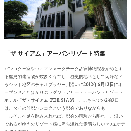
「ザ サイアム」アーバンリゾート特集
バンコク王室やウィマンメークチーク故宮博物院を始めとす
る歴史的建造物が数多く存在し、歴史的地区として閑静なド
ゥシット地区のチャオプラヤー川沿いに
2012年6月12日
にオ
ープンされたばかりのラグジュアリー・アーバン・リゾート
ホテル「
ザ・サイアム THE SIAM
」。こちらでの2泊3日
は、タイの首都バンコクという都会でありながらも、
一歩そこへ足を踏み入れれば、都会の喧騒から離れ、川沿い
であるがゆえのリゾート感に満ち溢れた素晴らしい5つ星ホテ