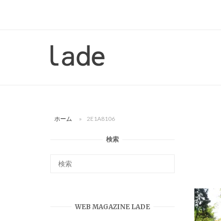
コ
ン
テ
ン
ホ
ツ
ー
へ
ム
ス
キ
ッ
ホーム
»
2E1A8106
プ
検索
WEB MAGAZINE LADE