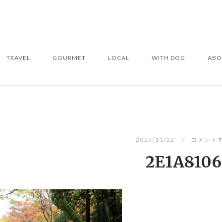
TRAVEL
GOURMET
LOCAL
WITH DOG
ABO
2025/11/22
コメント
2E1A8106