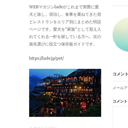
ビ
WEBマガジンladeがこれまで実際に愛
犬と旅し、宿泊し、食事を重ねてきた宿
ゲ
とレストランをエリア別にまとめた特設
ページです。愛犬を“家族”として迎え入
ー
れてくれる一軒を探している方へ、次の
旅先選びに役立つ保存版ガイドです。
シ
https://lade.jp/pet/
ョ
コメン
ン
メールア
コメン