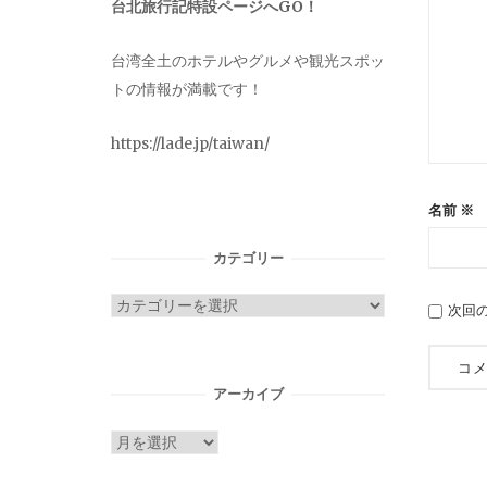
台北旅行記特設ページへGO！
台湾全土のホテルやグルメや観光スポッ
トの情報が満載です！
https://lade.jp/taiwan/
名前
※
カテゴリー
カ
次回
テ
ゴ
リ
アーカイブ
ー
ア
ー