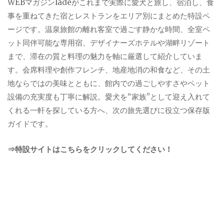
WEBマガジンladeがこれまで実際に愛犬と旅し、宿泊し、食
事を重ねてきた宿とレストランをエリア別にまとめた特設ペ
ージです。温泉旅館の離れ客室で過ごす静かな時間、全室ペ
ット同伴可能な専用宿、デザイナーズホテルや湖畔リゾート
まで、滞在の質と料理の魅力を軸に厳選して紹介していま
す。会席料理や創作フレンチ、地産地消の和食など、その土
地ならではの美味とともに、館内での過ごしやすさやペット
設備の充実度も丁寧に解説。愛犬を“家族”として迎え入れて
くれる一軒を探している方へ、次の旅先選びに役立つ保存版
ガイドです。
⇒特設サイトはこちらをクリックしてください！