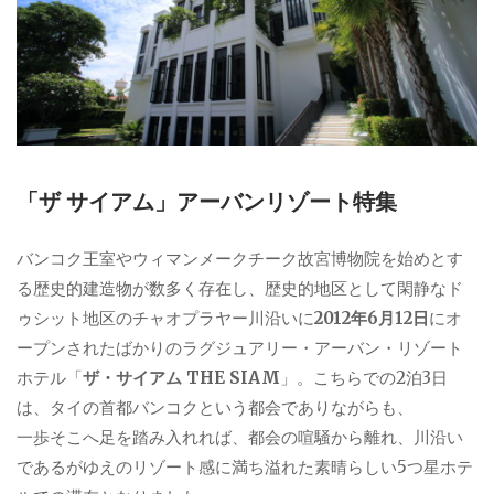
「ザ サイアム」アーバンリゾート特集
バンコク王室やウィマンメークチーク故宮博物院を始めとす
る歴史的建造物が数多く存在し、歴史的地区として閑静なド
ゥシット地区のチャオプラヤー川沿いに
2012年6月12日
にオ
ープンされたばかりのラグジュアリー・アーバン・リゾート
ホテル「
ザ・サイアム THE SIAM
」。こちらでの2泊3日
は、タイの首都バンコクという都会でありながらも、
一歩そこへ足を踏み入れれば、都会の喧騒から離れ、川沿い
であるがゆえのリゾート感に満ち溢れた素晴らしい5つ星ホテ