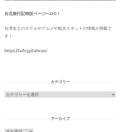
台北旅行記特設ページへGO！
台湾全土のホテルやグルメや観光スポットの情報が満載で
す！
https://lade.jp/taiwan/
カテゴリー
カ
テ
ゴ
リ
アーカイブ
ー
ア