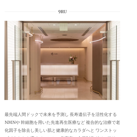
9RU
最先端人間ドックで未来を予測し 長寿遺伝子を活性化する
NMNや 幹細胞を用いた先進再生医療など 複合的な治療で老
化因子を除去し美しい肌と健康的なカラダへと ワンストッ