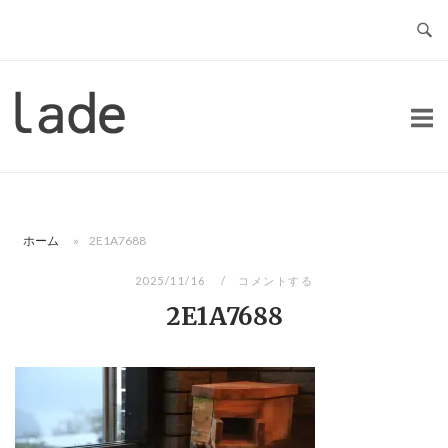
コ
ン
テ
ン
ホ
ツ
ー
へ
ム
ス
キ
ッ
ホーム
»
2E1A7688
プ
2025/11/16
コメントする
2E1A7688