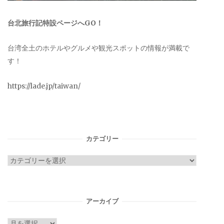
台北旅行記特設ページへGO！
台湾全土のホテルやグルメや観光スポットの情報が満載で
す！
https://lade.jp/taiwan/
カテゴリー
カ
テ
ゴ
リ
アーカイブ
ー
ア