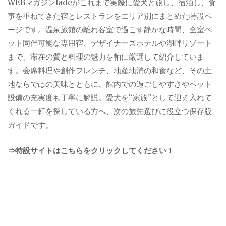
WEBマガジンladeがこれまで実際に愛犬と旅し、宿泊し、食
事を重ねてきた宿とレストランをエリア別にまとめた特設ペ
ージです。温泉旅館の離れ客室で過ごす静かな時間、全室ペ
ット同伴可能な専用宿、デザイナーズホテルや湖畔リゾート
まで、滞在の質と料理の魅力を軸に厳選して紹介していま
す。会席料理や創作フレンチ、地産地消の和食など、その土
地ならではの美味とともに、館内での過ごしやすさやペット
設備の充実度も丁寧に解説。愛犬を“家族”として迎え入れて
くれる一軒を探している方へ、次の旅先選びに役立つ保存版
ガイドです。
⇒特設サイトはこちらをクリックしてください！