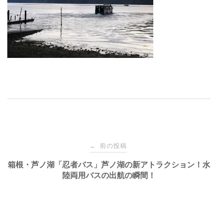
投
前の投稿
←
稿
箱根・芦ノ湖「忍者バス」芦ノ湖の新アトラクション！水
陸両用バスの出航の瞬間！
ナ