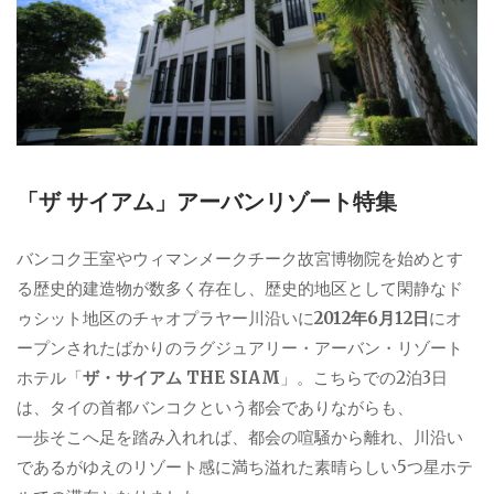
「ザ サイアム」アーバンリゾート特集
バンコク王室やウィマンメークチーク故宮博物院を始めとす
る歴史的建造物が数多く存在し、歴史的地区として閑静なド
ゥシット地区のチャオプラヤー川沿いに
2012年6月12日
にオ
ープンされたばかりのラグジュアリー・アーバン・リゾート
ホテル「
ザ・サイアム THE SIAM
」。こちらでの2泊3日
は、タイの首都バンコクという都会でありながらも、
一歩そこへ足を踏み入れれば、都会の喧騒から離れ、川沿い
であるがゆえのリゾート感に満ち溢れた素晴らしい5つ星ホテ