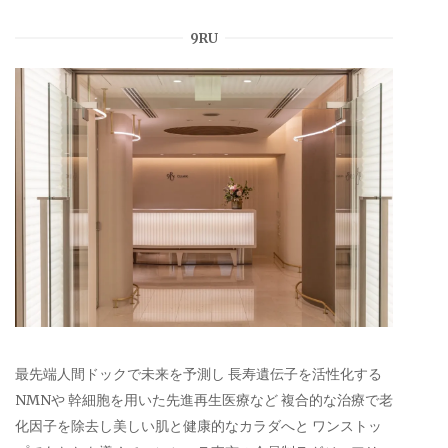
9RU
最先端人間ドックで未来を予測し 長寿遺伝子を活性化する
NMNや 幹細胞を用いた先進再生医療など 複合的な治療で老
化因子を除去し美しい肌と健康的なカラダへと ワンストッ