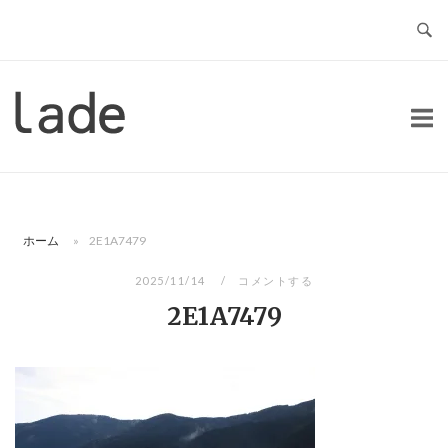
コ
ン
テ
ン
ホ
ツ
ー
へ
ム
ス
キ
ッ
ホーム
»
2E1A7479
プ
2025/11/14
コメントする
2E1A7479