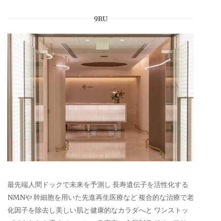
9RU
最先端人間ドックで未来を予測し 長寿遺伝子を活性化する
NMNや 幹細胞を用いた先進再生医療など 複合的な治療で老
化因子を除去し美しい肌と健康的なカラダへと ワンストッ