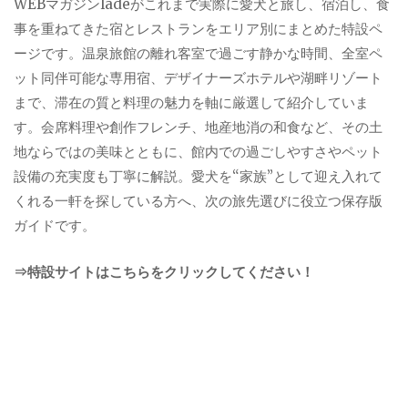
WEBマガジンladeがこれまで実際に愛犬と旅し、宿泊し、食
事を重ねてきた宿とレストランをエリア別にまとめた特設ペ
ージです。温泉旅館の離れ客室で過ごす静かな時間、全室ペ
ット同伴可能な専用宿、デザイナーズホテルや湖畔リゾート
まで、滞在の質と料理の魅力を軸に厳選して紹介していま
す。会席料理や創作フレンチ、地産地消の和食など、その土
地ならではの美味とともに、館内での過ごしやすさやペット
設備の充実度も丁寧に解説。愛犬を“家族”として迎え入れて
くれる一軒を探している方へ、次の旅先選びに役立つ保存版
ガイドです。
⇒特設サイトはこちらをクリックしてください！