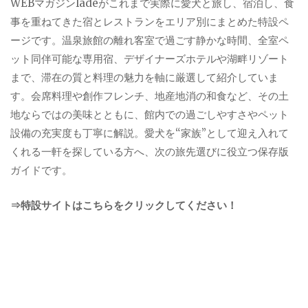
WEBマガジンladeがこれまで実際に愛犬と旅し、宿泊し、食
事を重ねてきた宿とレストランをエリア別にまとめた特設ペ
ージです。温泉旅館の離れ客室で過ごす静かな時間、全室ペ
ット同伴可能な専用宿、デザイナーズホテルや湖畔リゾート
まで、滞在の質と料理の魅力を軸に厳選して紹介していま
す。会席料理や創作フレンチ、地産地消の和食など、その土
地ならではの美味とともに、館内での過ごしやすさやペット
設備の充実度も丁寧に解説。愛犬を“家族”として迎え入れて
くれる一軒を探している方へ、次の旅先選びに役立つ保存版
ガイドです。
⇒特設サイトはこちらをクリックしてください！