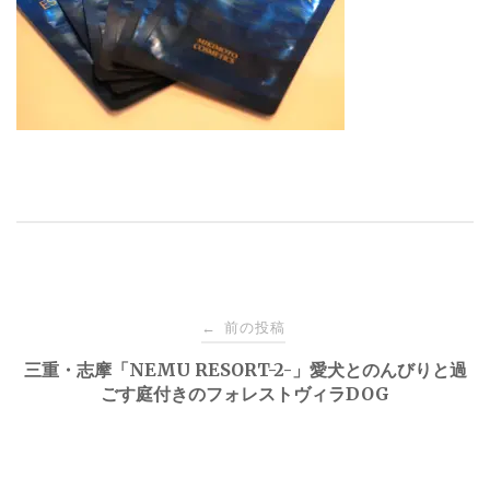
投
前の投稿
←
稿
三重・志摩「NEMU RESORT-2-」愛犬とのんびりと過
ごす庭付きのフォレストヴィラDOG
ナ