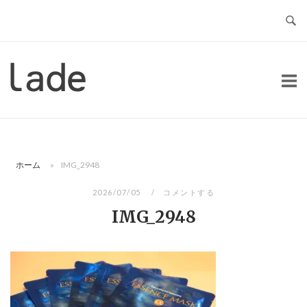
コ
ン
テ
ン
ホ
ツ
ー
へ
ム
ス
キ
ッ
ホーム
»
IMG_2948
プ
2026/07/05
コメントする
IMG_2948