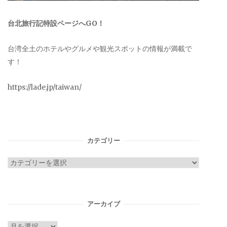
台北旅行記特設ページへGO！
台湾全土のホテルやグルメや観光スポットの情報が満載で
す！
https://lade.jp/taiwan/
カテゴリー
カ
テ
ゴ
リ
アーカイブ
ー
ア