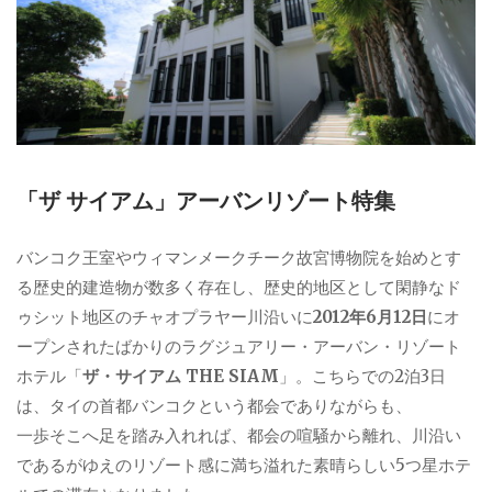
「ザ サイアム」アーバンリゾート特集
バンコク王室やウィマンメークチーク故宮博物院を始めとす
る歴史的建造物が数多く存在し、歴史的地区として閑静なド
ゥシット地区のチャオプラヤー川沿いに
2012年6月12日
にオ
ープンされたばかりのラグジュアリー・アーバン・リゾート
ホテル「
ザ・サイアム THE SIAM
」。こちらでの2泊3日
は、タイの首都バンコクという都会でありながらも、
一歩そこへ足を踏み入れれば、都会の喧騒から離れ、川沿い
であるがゆえのリゾート感に満ち溢れた素晴らしい5つ星ホテ