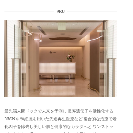
9RU
最先端人間ドックで未来を予測し 長寿遺伝子を活性化する
NMNや 幹細胞を用いた先進再生医療など 複合的な治療で老
化因子を除去し美しい肌と健康的なカラダへと ワンストッ