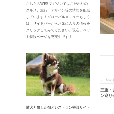
こちらのWEBマガジンではこだわりの
グルメ、旅行、デザイン等の情報を配信
しています！グローバルメニューもしく
は、サイドバーからお気に入りの情報を
クリックしてみてください。現在、ペッ
ト特設ページを充実中です！
投
前の
←
稿
三重・
ン巡り
ナ
愛犬と旅した宿とレストラン特設サイト