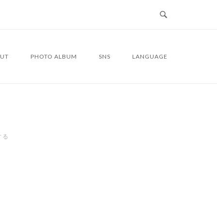
UT
PHOTO ALBUM
SNS
LANGUAGE
する
9