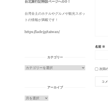
台北旅行記特設ページへGO！
台湾全土のホテルやグルメや観光スポッ
トの情報が満載です！
https://lade.jp/taiwan/
名前
※
カテゴリー
カ
次回
テ
ゴ
リ
アーカイブ
ー
ア
ー