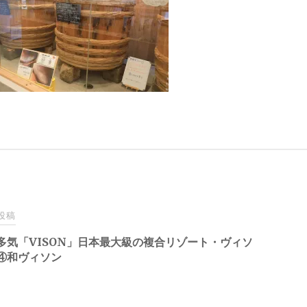
投稿
多気「VISON」日本最大級の複合リゾート・ヴィソ
④和ヴィソン