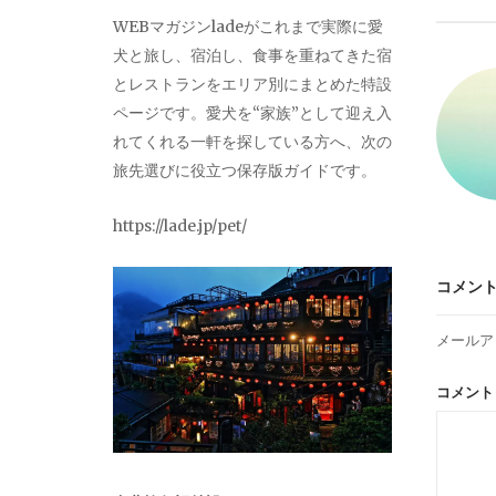
ビ
WEBマガジンladeがこれまで実際に愛
犬と旅し、宿泊し、食事を重ねてきた宿
ゲ
とレストランをエリア別にまとめた特設
ページです。愛犬を“家族”として迎え入
ー
れてくれる一軒を探している方へ、次の
旅先選びに役立つ保存版ガイドです。
シ
https://lade.jp/pet/
ョ
コメン
ン
メールア
コメン