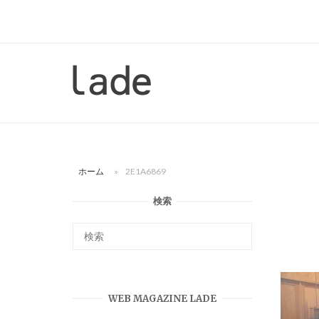
コ
ン
テ
ン
ホ
ツ
ー
へ
ム
ス
キ
ッ
ホーム
»
2E1A6869
プ
検索
WEB MAGAZINE LADE