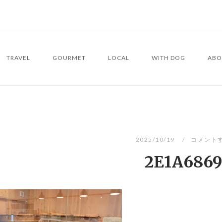
TRAVEL
GOURMET
LOCAL
WITH DOG
ABO
2025/10/19
コメント
2E1A686