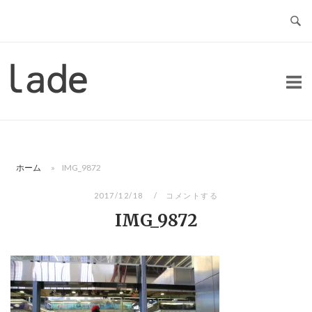
コ
ン
テ
ン
ホ
ツ
ー
へ
ム
ス
キ
ッ
ホーム
»
IMG_9872
プ
2017/12/18
コメントする
IMG_9872