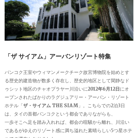
「ザ サイアム」アーバンリゾート特集
バンコク王室やウィマンメークチーク故宮博物院を始めとす
る歴史的建造物が数多く存在し、歴史的地区として閑静なド
ゥシット地区のチャオプラヤー川沿いに
2012年6月12日
にオ
ープンされたばかりのラグジュアリー・アーバン・リゾート
ホテル「
ザ・サイアム THE SIAM
」。こちらでの2泊3日
は、タイの首都バンコクという都会でありながらも、
一歩そこへ足を踏み入れれば、都会の喧騒から離れ、川沿い
であるがゆえのリゾート感に満ち溢れた素晴らしい5つ星ホテ