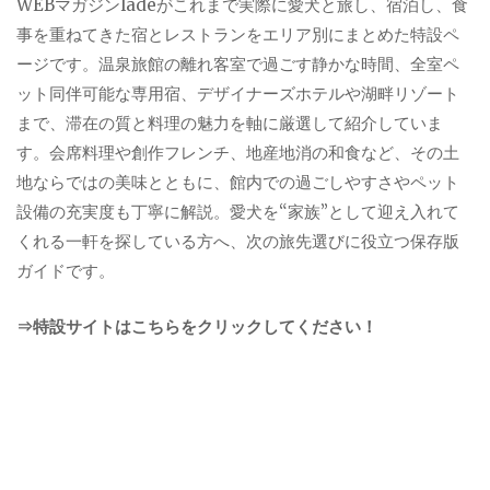
WEBマガジンladeがこれまで実際に愛犬と旅し、宿泊し、食
事を重ねてきた宿とレストランをエリア別にまとめた特設ペ
ージです。温泉旅館の離れ客室で過ごす静かな時間、全室ペ
ット同伴可能な専用宿、デザイナーズホテルや湖畔リゾート
まで、滞在の質と料理の魅力を軸に厳選して紹介していま
す。会席料理や創作フレンチ、地産地消の和食など、その土
地ならではの美味とともに、館内での過ごしやすさやペット
設備の充実度も丁寧に解説。愛犬を“家族”として迎え入れて
くれる一軒を探している方へ、次の旅先選びに役立つ保存版
ガイドです。
⇒特設サイトはこちらをクリックしてください！