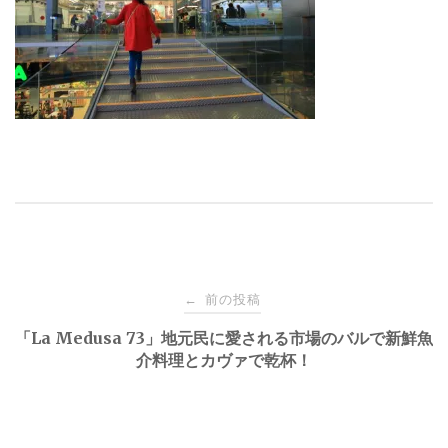
投
前の投稿
←
稿
「La Medusa 73」地元民に愛される市場のバルで新鮮魚
介料理とカヴァで乾杯！
ナ