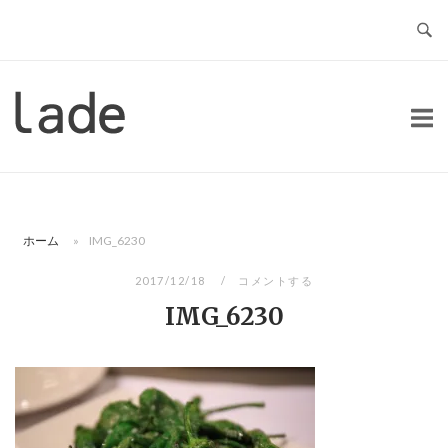
コ
ン
テ
ン
ホ
ツ
ー
へ
ム
ス
キ
ッ
ホーム
»
IMG_6230
プ
2017/12/18
コメントする
IMG_6230