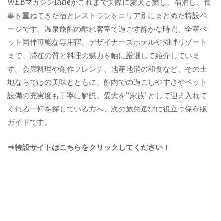
WEBマガジンladeがこれまで実際に愛犬と旅し、宿泊し、食
事を重ねてきた宿とレストランをエリア別にまとめた特設ペ
ージです。温泉旅館の離れ客室で過ごす静かな時間、全室ペ
ット同伴可能な専用宿、デザイナーズホテルや湖畔リゾート
まで、滞在の質と料理の魅力を軸に厳選して紹介していま
す。会席料理や創作フレンチ、地産地消の和食など、その土
地ならではの美味とともに、館内での過ごしやすさやペット
設備の充実度も丁寧に解説。愛犬を“家族”として迎え入れて
くれる一軒を探している方へ、次の旅先選びに役立つ保存版
ガイドです。
⇒特設サイトはこちらをクリックしてください！