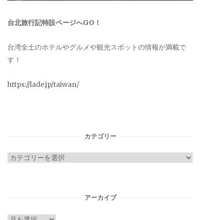
台北旅行記特設ページへGO！
台湾全土のホテルやグルメや観光スポットの情報が満載で
す！
https://lade.jp/taiwan/
カテゴリー
カ
テ
ゴ
リ
アーカイブ
ー
ア