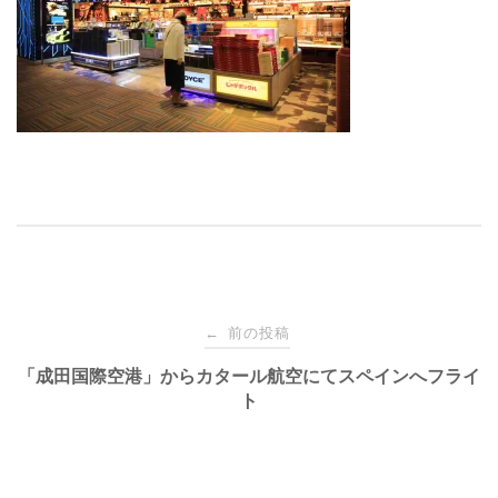
投
前の投稿
←
稿
「成田国際空港」からカタール航空にてスペインへフライ
ト
ナ