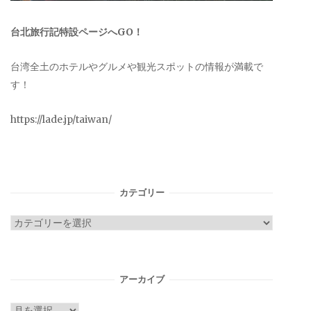
台北旅行記特設ページへGO！
台湾全土のホテルやグルメや観光スポットの情報が満載で
す！
https://lade.jp/taiwan/
カテゴリー
カ
テ
ゴ
リ
アーカイブ
ー
ア