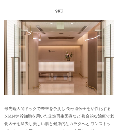
9RU
最先端人間ドックで未来を予測し 長寿遺伝子を活性化する
NMNや 幹細胞を用いた先進再生医療など 複合的な治療で老
化因子を除去し美しい肌と健康的なカラダへと ワンストッ