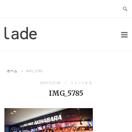
コ
ン
テ
ン
ホ
ツ
ー
へ
ム
ス
キ
ッ
ホーム
»
IMG_5785
プ
2017/12/18
コメントする
IMG_5785