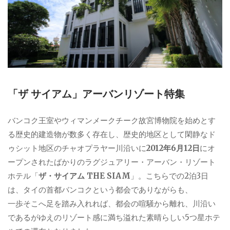
「ザ サイアム」アーバンリゾート特集
バンコク王室やウィマンメークチーク故宮博物院を始めとす
る歴史的建造物が数多く存在し、歴史的地区として閑静なド
ゥシット地区のチャオプラヤー川沿いに
2012年6月12日
にオ
ープンされたばかりのラグジュアリー・アーバン・リゾート
ホテル「
ザ・サイアム THE SIAM
」。こちらでの2泊3日
は、タイの首都バンコクという都会でありながらも、
一歩そこへ足を踏み入れれば、都会の喧騒から離れ、川沿い
であるがゆえのリゾート感に満ち溢れた素晴らしい5つ星ホテ