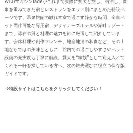
WEBマガジンladeがこれまで実際に愛犬と旅し、宿泊し、食
事を重ねてきた宿とレストランをエリア別にまとめた特設ペ
ージです。温泉旅館の離れ客室で過ごす静かな時間、全室ペ
ット同伴可能な専用宿、デザイナーズホテルや湖畔リゾート
まで、滞在の質と料理の魅力を軸に厳選して紹介していま
す。会席料理や創作フレンチ、地産地消の和食など、その土
地ならではの美味とともに、館内での過ごしやすさやペット
設備の充実度も丁寧に解説。愛犬を“家族”として迎え入れて
くれる一軒を探している方へ、次の旅先選びに役立つ保存版
ガイドです。
⇒特設サイトはこちらをクリックしてください！