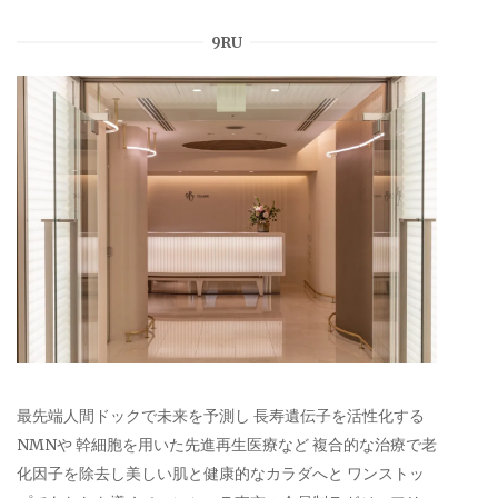
9RU
最先端人間ドックで未来を予測し 長寿遺伝子を活性化する
NMNや 幹細胞を用いた先進再生医療など 複合的な治療で老
化因子を除去し美しい肌と健康的なカラダへと ワンストッ