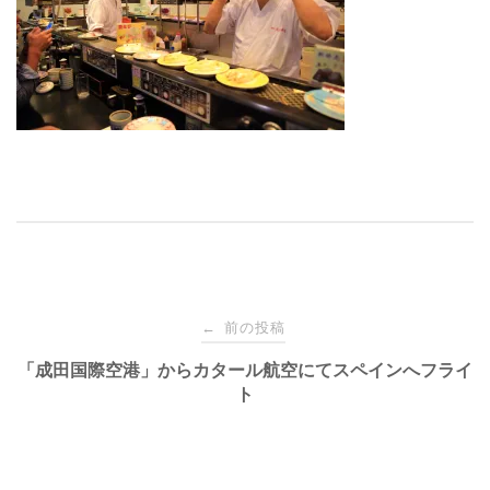
投
前の投稿
←
稿
「成田国際空港」からカタール航空にてスペインへフライ
ト
ナ