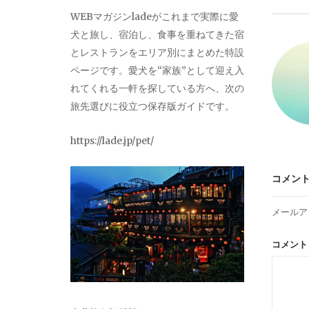
ビ
WEBマガジンladeがこれまで実際に愛
犬と旅し、宿泊し、食事を重ねてきた宿
ゲ
とレストランをエリア別にまとめた特設
ページです。愛犬を“家族”として迎え入
ー
れてくれる一軒を探している方へ、次の
旅先選びに役立つ保存版ガイドです。
シ
https://lade.jp/pet/
ョ
コメン
ン
メールア
コメン