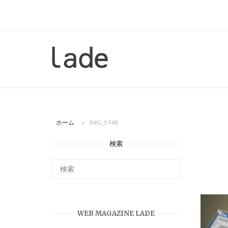
コ
ン
テ
ン
ホ
ツ
ー
へ
ム
ス
キ
ッ
ホーム
»
IMG_5748
プ
検索
WEB MAGAZINE LADE