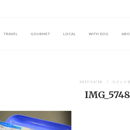
TRAVEL
GOURMET
LOCAL
WITH DOG
ABO
2017/12/18
コメント
IMG_5748