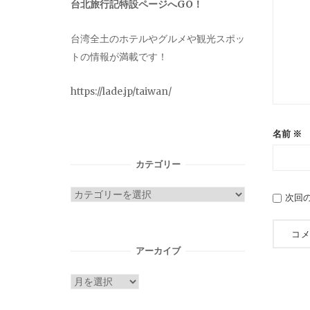
台北旅行記特設ページへGO！
台湾全土のホテルやグルメや観光スポッ
トの情報が満載です！
https://lade.jp/taiwan/
名前
※
カテゴリー
カ
次回
テ
ゴ
リ
アーカイブ
ー
ア
ー