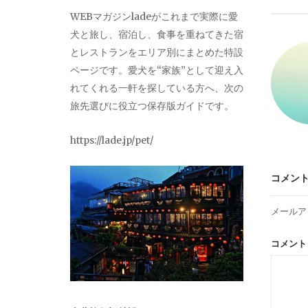
ビ
WEBマガジンladeがこれまで実際に愛
犬と旅し、宿泊し、食事を重ねてきた宿
ゲ
とレストランをエリア別にまとめた特設
ページです。愛犬を“家族”として迎え入
ー
れてくれる一軒を探している方へ、次の
旅先選びに役立つ保存版ガイドです。
シ
https://lade.jp/pet/
ョ
コメン
ン
メールア
コメン