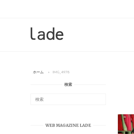
コ
ン
テ
ン
ホ
ツ
ー
へ
ム
ス
キ
ッ
ホーム
»
IMG_4978
プ
検索
WEB MAGAZINE LADE