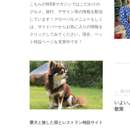
こちらのWEBマガジンではこだわりの
グルメ、旅行、デザイン等の情報を配信
しています！グローバルメニューもしく
は、サイドバーからお気に入りの情報を
クリックしてみてください。現在、ペッ
ト特設ページを充実中です！
投
前の
←
稿
いよい
散策
ナ
愛犬と旅した宿とレストラン特設サイト