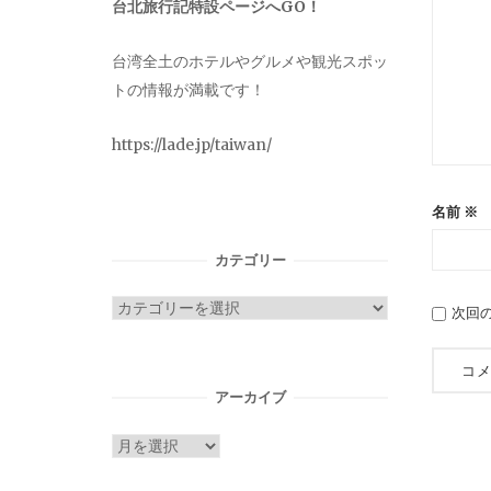
台北旅行記特設ページへGO！
台湾全土のホテルやグルメや観光スポッ
トの情報が満載です！
https://lade.jp/taiwan/
名前
※
カテゴリー
カ
次回
テ
ゴ
リ
アーカイブ
ー
ア
ー