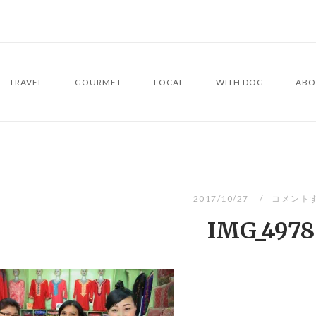
TRAVEL
GOURMET
LOCAL
WITH DOG
ABO
2017/10/27
コメント
IMG_4978