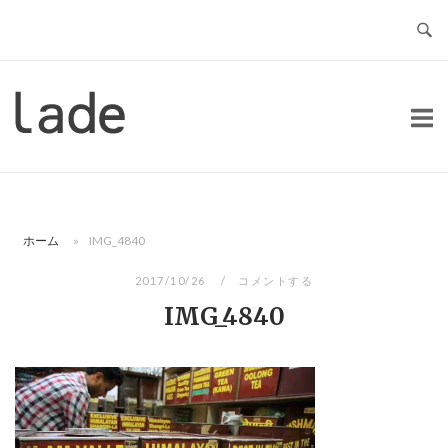
コ
ン
テ
ン
ホ
ツ
ー
へ
ム
ス
キ
ッ
ホーム
»
IMG_4840
プ
2017/10/26
コメントする
IMG_4840