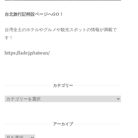
台北旅行記特設ページへGO！
台湾全土のホテルやグルメや観光スポットの情報が満載で
す！
https://lade.jp/taiwan/
カテゴリー
カ
テ
ゴ
リ
アーカイブ
ー
ア