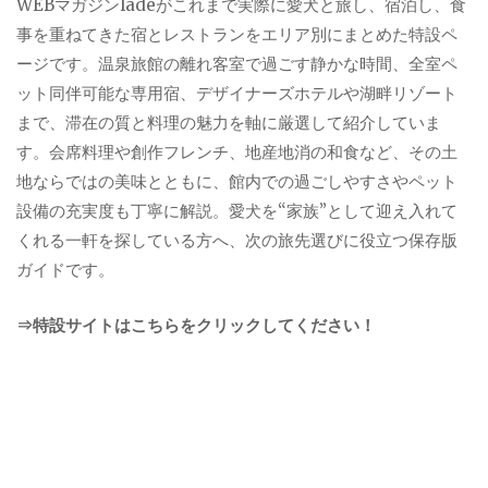
WEBマガジンladeがこれまで実際に愛犬と旅し、宿泊し、食
事を重ねてきた宿とレストランをエリア別にまとめた特設ペ
ージです。温泉旅館の離れ客室で過ごす静かな時間、全室ペ
ット同伴可能な専用宿、デザイナーズホテルや湖畔リゾート
まで、滞在の質と料理の魅力を軸に厳選して紹介していま
す。会席料理や創作フレンチ、地産地消の和食など、その土
地ならではの美味とともに、館内での過ごしやすさやペット
設備の充実度も丁寧に解説。愛犬を“家族”として迎え入れて
くれる一軒を探している方へ、次の旅先選びに役立つ保存版
ガイドです。
⇒特設サイトはこちらをクリックしてください！