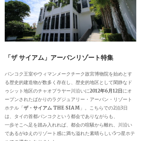
「ザ サイアム」アーバンリゾート特集
バンコク王室やウィマンメークチーク故宮博物院を始めとす
る歴史的建造物が数多く存在し、歴史的地区として閑静なド
ゥシット地区のチャオプラヤー川沿いに
2012年6月12日
にオ
ープンされたばかりのラグジュアリー・アーバン・リゾート
ホテル「
ザ・サイアム THE SIAM
」。こちらでの2泊3日
は、タイの首都バンコクという都会でありながらも、
一歩そこへ足を踏み入れれば、都会の喧騒から離れ、川沿い
であるがゆえのリゾート感に満ち溢れた素晴らしい5つ星ホテ