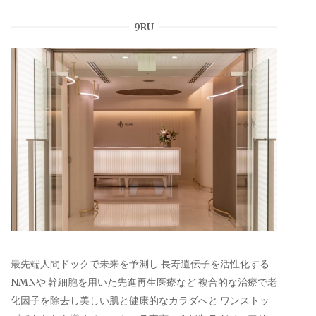
9RU
最先端人間ドックで未来を予測し 長寿遺伝子を活性化する
NMNや 幹細胞を用いた先進再生医療など 複合的な治療で老
化因子を除去し美しい肌と健康的なカラダへと ワンストッ