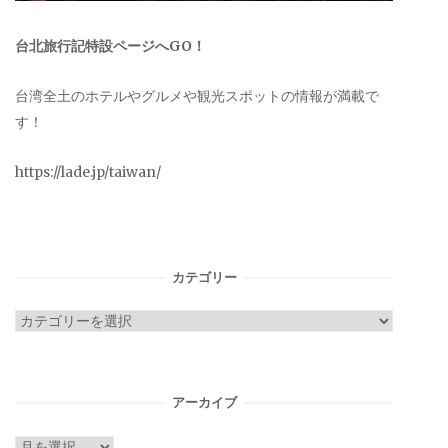
台北旅行記特設ページへGO！
台湾全土のホテルやグルメや観光スポットの情報が満載で
す！
https://lade.jp/taiwan/
カテゴリー
カ
テ
ゴ
リ
アーカイブ
ー
ア