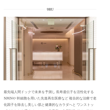
9RU
最先端人間ドックで未来を予測し 長寿遺伝子を活性化する
NMNや 幹細胞を用いた先進再生医療など 複合的な治療で老
化因子を除去し美しい肌と健康的なカラダへと ワンストッ