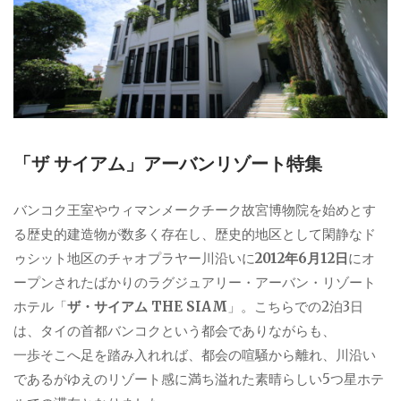
「ザ サイアム」アーバンリゾート特集
バンコク王室やウィマンメークチーク故宮博物院を始めとす
る歴史的建造物が数多く存在し、歴史的地区として閑静なド
ゥシット地区のチャオプラヤー川沿いに
2012年6月12日
にオ
ープンされたばかりのラグジュアリー・アーバン・リゾート
ホテル「
ザ・サイアム THE SIAM
」。こちらでの2泊3日
は、タイの首都バンコクという都会でありながらも、
一歩そこへ足を踏み入れれば、都会の喧騒から離れ、川沿い
であるがゆえのリゾート感に満ち溢れた素晴らしい5つ星ホテ