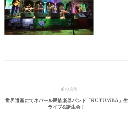
投
前の投稿
←
稿
世界遺産にてネパール民族楽器バンド「KUTUMBA」生
ライブ&誕生会！
ナ