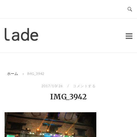
コ
ン
テ
ン
ホ
ツ
ー
へ
ム
ス
キ
ッ
ホーム
»
IMG_3942
プ
2017/10/26
コメントする
IMG_3942