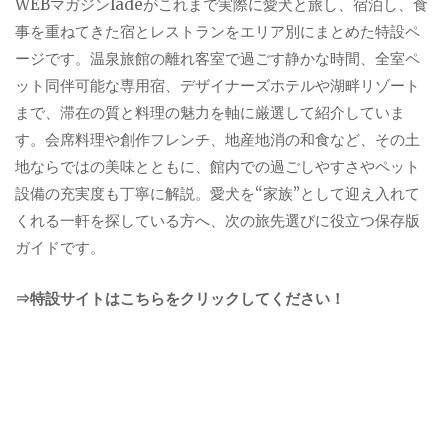
WEBマガジンladeがこれまで実際に愛犬と旅し、宿泊し、食
事を重ねてきた宿とレストランをエリア別にまとめた特設ペ
ージです。温泉旅館の離れ客室で過ごす静かな時間、全室ペ
ット同伴可能な専用宿、デザイナーズホテルや湖畔リゾート
まで、滞在の質と料理の魅力を軸に厳選して紹介していま
す。会席料理や創作フレンチ、地産地消の和食など、その土
地ならではの美味とともに、館内での過ごしやすさやペット
設備の充実度も丁寧に解説。愛犬を“家族”として迎え入れて
くれる一軒を探している方へ、次の旅先選びに役立つ保存版
ガイドです。
⇒特設サイトはこちらをクリックしてください！