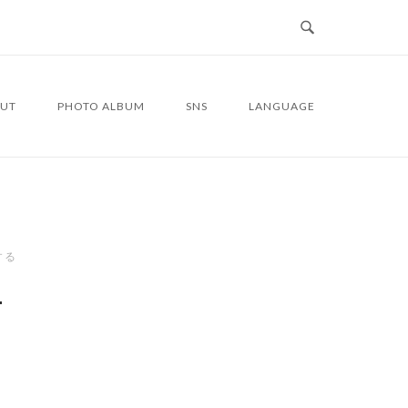
UT
PHOTO ALBUM
SNS
LANGUAGE
する
4