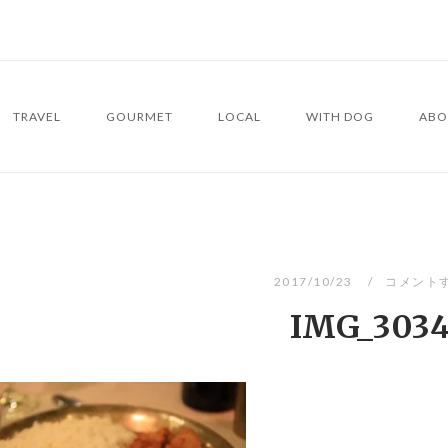
TRAVEL
GOURMET
LOCAL
WITH DOG
ABO
2017/10/23
コメント
IMG_303