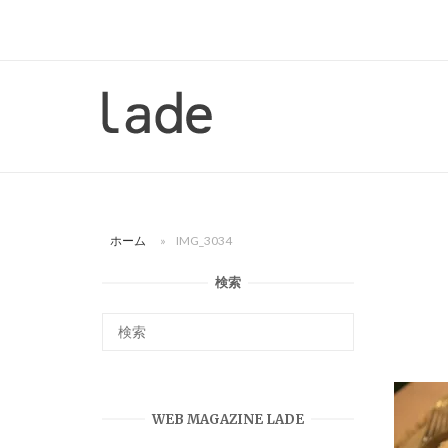
コ
ン
テ
ン
ホ
ツ
ー
へ
ム
ス
キ
ッ
ホーム
»
IMG_3034
プ
検索
WEB MAGAZINE LADE