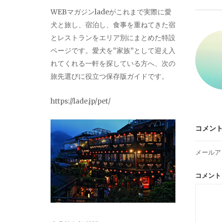
ビ
WEBマガジンladeがこれまで実際に愛
犬と旅し、宿泊し、食事を重ねてきた宿
ゲ
とレストランをエリア別にまとめた特設
ページです。愛犬を“家族”として迎え入
ー
れてくれる一軒を探している方へ、次の
旅先選びに役立つ保存版ガイドです。
シ
https://lade.jp/pet/
ョ
コメン
ン
メールア
コメン