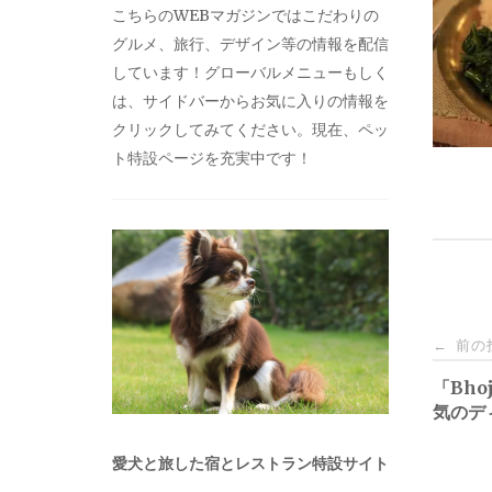
こちらのWEBマガジンではこだわりの
グルメ、旅行、デザイン等の情報を配信
しています！グローバルメニューもしく
は、サイドバーからお気に入りの情報を
クリックしてみてください。現在、ペッ
ト特設ページを充実中です！
投
前の
←
稿
「Bho
気のデ
ナ
愛犬と旅した宿とレストラン特設サイト