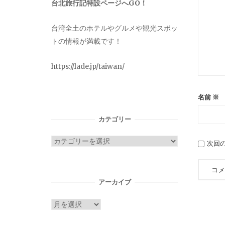
台北旅行記特設ページへGO！
台湾全土のホテルやグルメや観光スポッ
トの情報が満載です！
https://lade.jp/taiwan/
名前
※
カテゴリー
カ
次回
テ
ゴ
リ
アーカイブ
ー
ア
ー