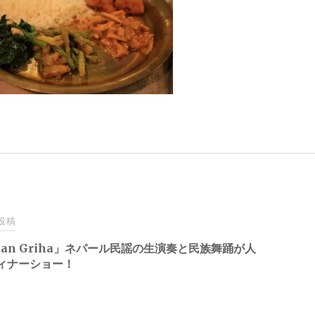
投稿
jan Griha」ネパール民謡の生演奏と民族舞踊が人
ィナーショー！