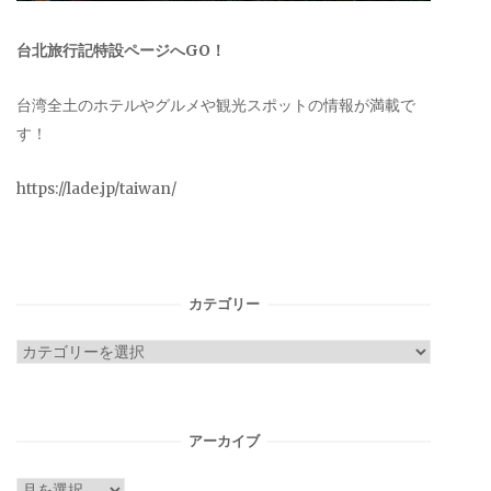
台北旅行記特設ページへGO！
台湾全土のホテルやグルメや観光スポットの情報が満載で
す！
https://lade.jp/taiwan/
カテゴリー
カ
テ
ゴ
リ
アーカイブ
ー
ア