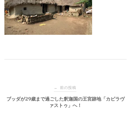
投
前の投稿
←
稿
ブッダが29歳まで過ごした釈迦国の王宮跡地「カピラヴ
ァストゥ」へ！
ナ