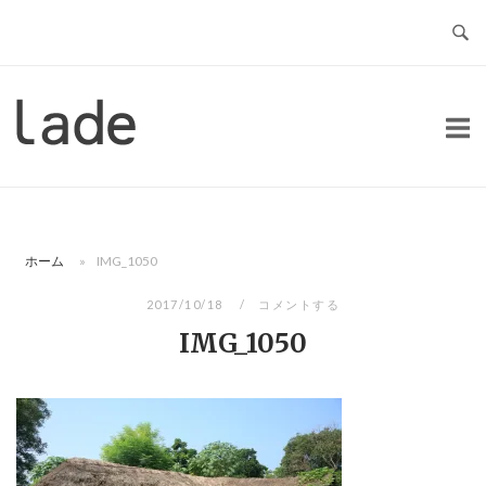
コ
ン
テ
ン
ホ
ツ
ー
へ
ム
ス
キ
ッ
ホーム
»
IMG_1050
プ
2017/10/18
コメントする
IMG_1050