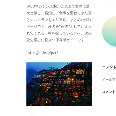
ビ
WEBマガジンladeがこれまで実際に愛
犬と旅し、宿泊し、食事を重ねてきた宿
ゲ
とレストランをエリア別にまとめた特設
ページです。愛犬を“家族”として迎え入
ー
れてくれる一軒を探している方へ、次の
旅先選びに役立つ保存版ガイドです。
シ
https://lade.jp/pet/
ョ
コメン
ン
メールア
コメン