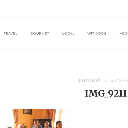
TRAVEL
GOURMET
LOCAL
WITH DOG
ABO
2017/10/07
コメント
IMG_9211