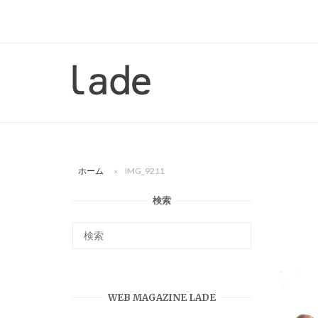
コ
ン
テ
ン
ホ
ツ
ー
へ
ム
ス
キ
ッ
ホーム
»
IMG_9211
プ
検索
WEB MAGAZINE LADE