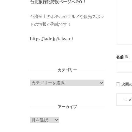
台北旅行記特設ページへGO！
台湾全土のホテルやグルメや観光スポッ
トの情報が満載です！
https://lade.jp/taiwan/
名前
※
カテゴリー
カ
次回
テ
ゴ
リ
アーカイブ
ー
ア
ー