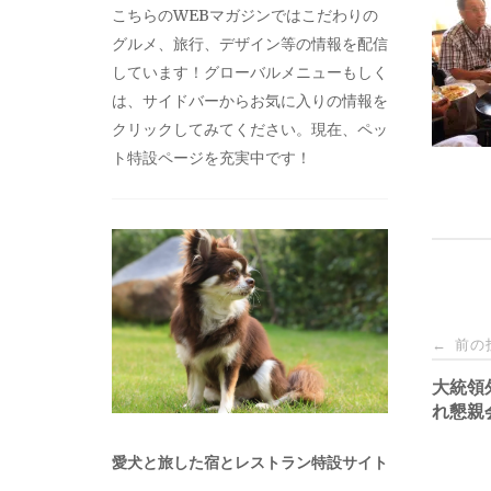
こちらのWEBマガジンではこだわりの
グルメ、旅行、デザイン等の情報を配信
しています！グローバルメニューもしく
は、サイドバーからお気に入りの情報を
クリックしてみてください。現在、ペッ
ト特設ページを充実中です！
投
前の
←
稿
大統領
れ懇親
ナ
愛犬と旅した宿とレストラン特設サイト