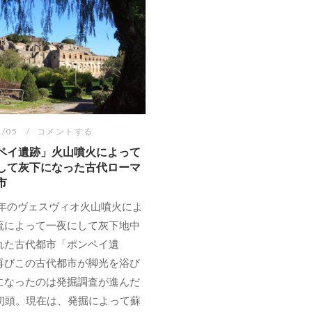
1/05
コメントする
ペイ遺跡」火山噴火によって
して灰下になった古代ローマ
市
9年のヴェスヴィオ火山噴火によ
流によって一夜にして灰下地中
れた古代都市「ポンペイ遺
再びこの古代都市が脚光を浴び
になったのは発掘調査が進んだ
紀初頭。現在は、発掘によって蘇