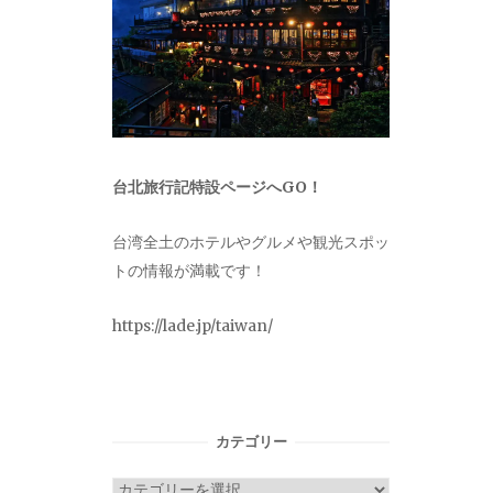
台北旅行記特設ページへGO！
台湾全土のホテルやグルメや観光スポッ
トの情報が満載です！
https://lade.jp/taiwan/
カテゴリー
カ