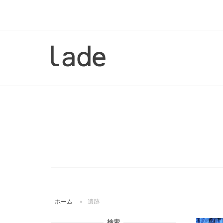
コ
ン
テ
ン
ホ
ツ
ー
へ
ム
ス
キ
ッ
プ
ホーム
»
遺跡
検索