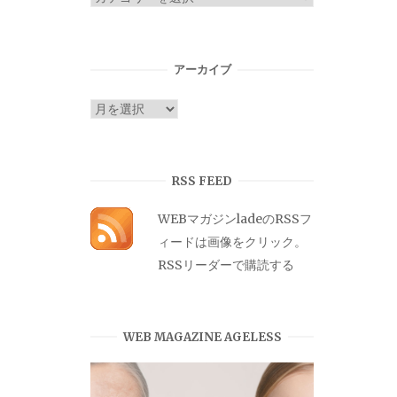
テ
ゴ
リ
アーカイブ
ー
ア
ー
カ
イ
RSS FEED
ブ
WEBマガジンladeのRSSフ
ィードは画像をクリック。
RSSリーダーで購読する
WEB MAGAZINE AGELESS