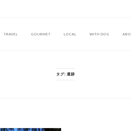
TRAVEL
GOURMET
LOCAL
WITH DOG
ABO
タグ:
遺跡