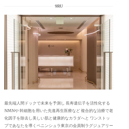
9RU
最先端人間ドックで未来を予測し 長寿遺伝子を活性化する
NMNや 幹細胞を用いた先進再生医療など 複合的な治療で老
化因子を除去し美しい肌と健康的なカラダへと ワンストッ
プであなたを導くペニンシュラ東京の会員制ラグジュアリー