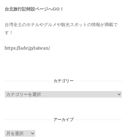
台北旅行記特設ページへGO！
台湾全土のホテルやグルメや観光スポットの情報が満載で
す！
https://lade.jp/taiwan/
カテゴリー
カ
テ
ゴ
リ
アーカイブ
ー
ア