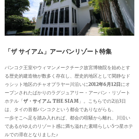
「ザ サイアム」アーバンリゾート特集
バンコク王室やウィマンメークチーク故宮博物院を始めとす
る歴史的建造物が数多く存在し、歴史的地区として閑静なド
ゥシット地区のチャオプラヤー川沿いに
2012年6月12日
にオ
ープンされたばかりのラグジュアリー・アーバン・リゾート
ホテル「
ザ・サイアム THE SIAM
」。こちらでの2泊3日
は、タイの首都バンコクという都会でありながらも、
一歩そこへ足を踏み入れれば、都会の喧騒から離れ、川沿い
であるがゆえのリゾート感に満ち溢れた素晴らしい5つ星ホテ
ルでの滞在となりました♪