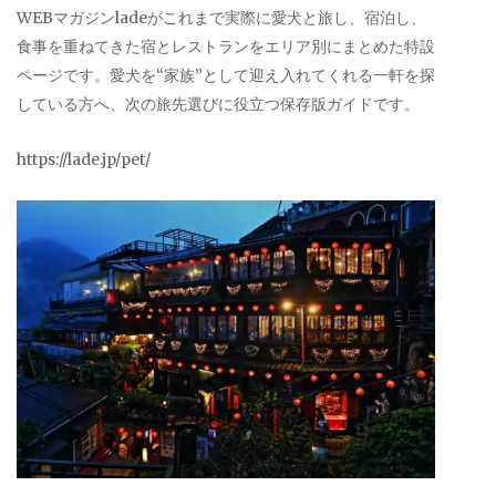
WEBマガジンladeがこれまで実際に愛犬と旅し、宿泊し、
食事を重ねてきた宿とレストランをエリア別にまとめた特設
ページです。愛犬を“家族”として迎え入れてくれる一軒を探
している方へ、次の旅先選びに役立つ保存版ガイドです。
https://lade.jp/pet/