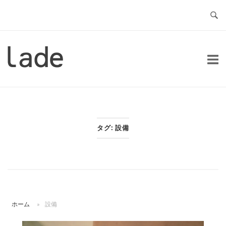
コ
ン
テ
ン
ホ
ツ
ー
へ
ム
ス
キ
ッ
タグ:
設備
プ
ホーム
»
設備