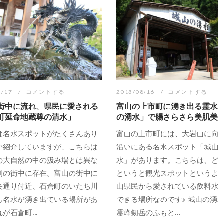
8/17
コメントする
2013/08/16
コメントする
街中に流れ、県民に愛される
富山の上市町に湧き出る霊水
町延命地蔵尊の清水」
の湧水」で腸さらさら美肌美
は名水スポットがたくさんあり
富山の上市町には、大岩山に
か紹介していますが、こちらは
沿いにある名水スポット「城
の大自然の中の汲み場とは異な
水」があります。こちらは、
例の街中に存在。富山の街中に
というと観光スポットという
央通り付近、石倉町のいたち川
山県民から愛されている飲料
も名水が湧き出ている場所があ
できる場所なのです♪ 城山の
が石倉町...
霊峰剱岳のふもと...