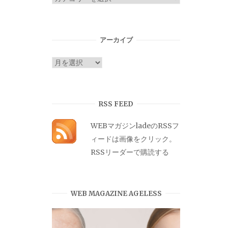
テ
ゴ
リ
アーカイブ
ー
ア
ー
カ
イ
RSS FEED
ブ
WEBマガジンladeのRSSフ
ィードは画像をクリック。
RSSリーダーで購読する
WEB MAGAZINE AGELESS