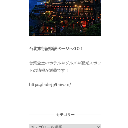
台北旅行記特設ページへGO！
台湾全土のホテルやグルメや観光スポッ
トの情報が満載です！
https://lade.jp/taiwan/
カテゴリー
カ