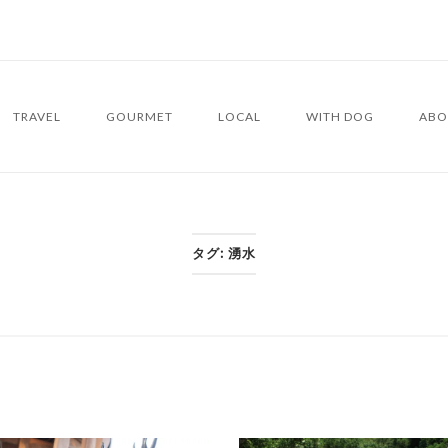
TRAVEL
GOURMET
LOCAL
WITH DOG
ABO
タグ:
湧水