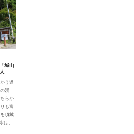
「城山
人
向かう道
山の湧
どちらか
よりも富
水を頂戴
湧水は、