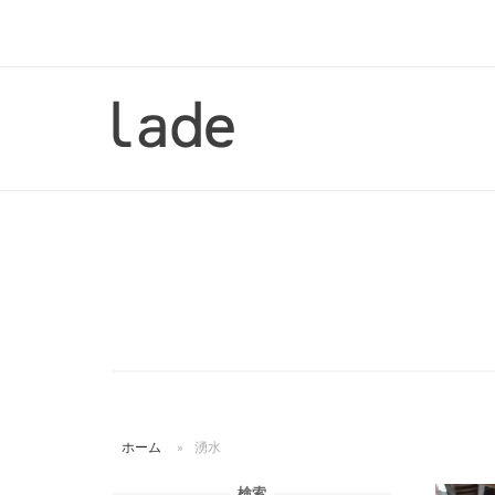
コ
ン
テ
ン
ホ
ツ
ー
へ
ム
ス
キ
ッ
プ
ホーム
»
湧水
検索