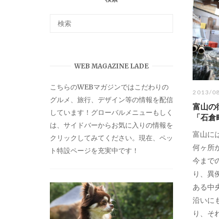
WEB MAGAZINE LADE
こちらのWEBマガジンではこだわりの
2013/0
グルメ、旅行、デザイン等の情報を配信
富山の
しています！グローバルメニューもしく
「石倉
は、サイドバーからお気に入りの情報を
富山に
クリックしてみてください。現在、ペッ
何ヶ所
ト特設ページを充実中です！
今まで
り、異
ある中
沿いに
り、それ