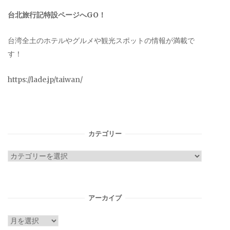
台北旅行記特設ページへGO！
台湾全土のホテルやグルメや観光スポットの情報が満載で
す！
https://lade.jp/taiwan/
カテゴリー
カ
テ
ゴ
リ
アーカイブ
ー
ア