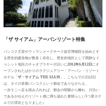
「ザ サイアム」アーバンリゾート特集
バンコク王室やウィマンメークチーク故宮博物院を始めとす
る歴史的建造物が数多く存在し、歴史的地区として閑静なド
ゥシット地区のチャオプラヤー川沿いに
2012年6月12日
にオ
ープンされたばかりのラグジュアリー・アーバン・リゾート
ホテル「
ザ・サイアム THE SIAM
」。こちらでの2泊3日
は、タイの首都バンコクという都会でありながらも、
一歩そこへ足を踏み入れれば、都会の喧騒から離れ、川沿い
であるがゆえのリゾート感に満ち溢れた素晴らしい5つ星ホテ
ルでの滞在となりました♪