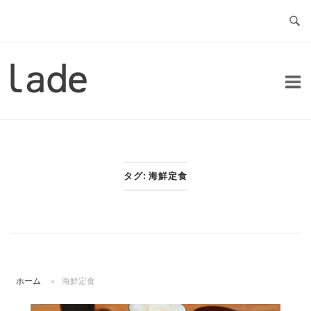
コ
ン
テ
ン
ホ
ツ
ー
へ
ム
ス
キ
ッ
タグ:
海鮮定食
プ
ホーム
»
海鮮定食