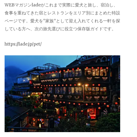
WEBマガジンladeがこれまで実際に愛犬と旅し、宿泊し、
食事を重ねてきた宿とレストランをエリア別にまとめた特設
ページです。愛犬を“家族”として迎え入れてくれる一軒を探
している方へ、次の旅先選びに役立つ保存版ガイドです。
https://lade.jp/pet/