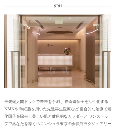
9RU
最先端人間ドックで未来を予測し 長寿遺伝子を活性化する
NMNや 幹細胞を用いた先進再生医療など 複合的な治療で老
化因子を除去し美しい肌と健康的なカラダへと ワンストッ
プであなたを導くペニンシュラ東京の会員制ラグジュアリー