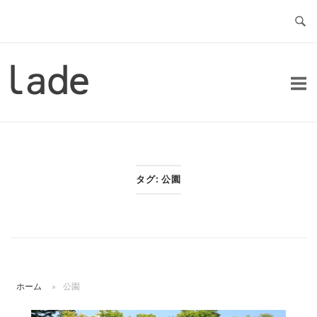
コ
ン
テ
ン
ホ
ツ
ー
へ
ム
ス
キ
ッ
タグ:
公園
プ
ホーム
»
公園