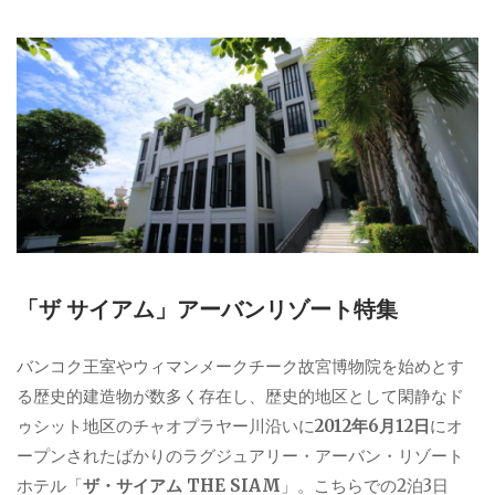
ゴ
リ
ー
「ザ サイアム」アーバンリゾート特集
バンコク王室やウィマンメークチーク故宮博物院を始めとす
る歴史的建造物が数多く存在し、歴史的地区として閑静なド
ゥシット地区のチャオプラヤー川沿いに
2012年6月12日
にオ
ープンされたばかりのラグジュアリー・アーバン・リゾート
ホテル「
ザ・サイアム THE SIAM
」。こちらでの2泊3日