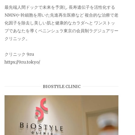
最先端人間ドックで未来を予測し 長寿遺伝子を活性化する
NMNや 幹細胞を用いた先進再生医療など 複合的な治療で老
化因子を除去し美しい肌と健康的なカラダへと ワンストッ
プであなたを導くペニンシュラ東京の会員制ラグジュアリー
クリニック。
クリニック 9ru
https://9ru.tokyo/
BIOSTYLE CLINIC