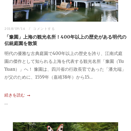
2018/09/16
コメントする
「豫園」上海の観光名所！400年以上の歴史がある明代の
伝統庭園を散策
明代の優雅な古典庭園で400年以上の歴史を誇り、江南式庭
園の傑作として知られる上海を代表する観光名所「豫園（Yu
Yuan）」へ！ 豫園は、四川省の行政長官であった「潘允端」
が父のために、1559年（嘉靖38年）から15...
続きを読む
...