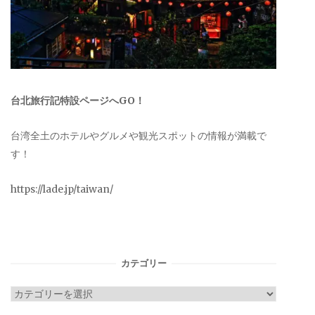
台北旅行記特設ページへGO！
台湾全土のホテルやグルメや観光スポットの情報が満載で
す！
https://lade.jp/taiwan/
カテゴリー
カ
テ