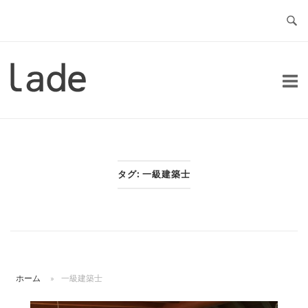
コ
ン
テ
ン
ホ
ツ
ー
へ
ム
ス
キ
ッ
タグ:
一級建築士
プ
ホーム
»
一級建築士