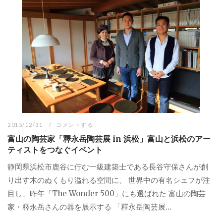
2015/12/31
コメントする
富山の陶芸家「釋永岳陶芸展 in 浜松」富山と浜松のアー
ティストをつなぐイベント
静岡県浜松市鹿谷に佇む一級建築士である長谷守保さんが創
り出す木のぬくもり溢れる空間に、 世界中の有名シェフが注
目し、昨年「The Wonder 500」にも選ばれた 富山の陶芸
家・釋永岳さんの器を展示する 「釋永岳陶芸展...