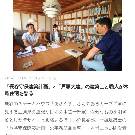
2014/06/15
コメントする
「長谷守保建築計画」×「戸塚大建」の建築士と職人が木
造住宅を語る
鹿谷のステーキハウス「あさくま」さんのあるカーブ手前に
見える五角形の屋根が目印の木造一軒家、余分なものを削ぎ
落としたデザインと風格ある佇まいの長谷邸。一級建築士の
「長谷守保建築計画」の事務所兼自宅。「本当に長い間愛着