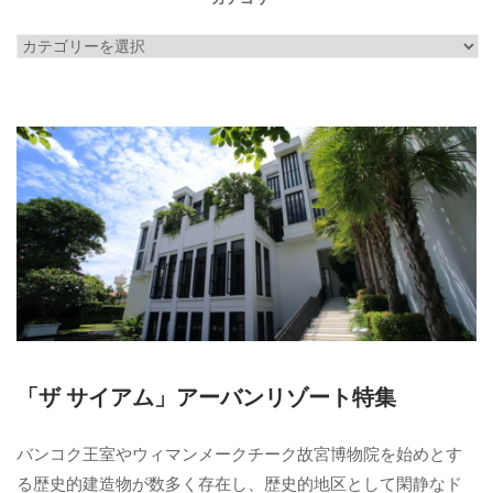
カ
テ
ゴ
リ
ー
「ザ サイアム」アーバンリゾート特集
バンコク王室やウィマンメークチーク故宮博物院を始めとす
る歴史的建造物が数多く存在し、歴史的地区として閑静なド