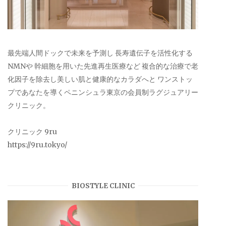
最先端人間ドックで未来を予測し 長寿遺伝子を活性化する
NMNや 幹細胞を用いた先進再生医療など 複合的な治療で老
化因子を除去し美しい肌と健康的なカラダへと ワンストッ
プであなたを導くペニンシュラ東京の会員制ラグジュアリー
クリニック。
クリニック 9ru
https://9ru.tokyo/
BIOSTYLE CLINIC