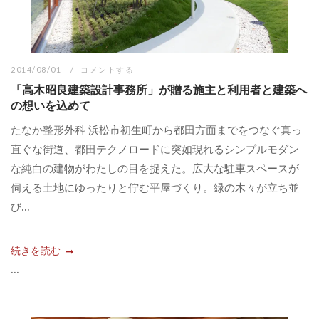
2014/08/01
コメントする
「高木昭良建築設計事務所」が贈る施主と利用者と建築へ
の想いを込めて
たなか整形外科 浜松市初生町から都田方面までをつなぐ真っ
直ぐな街道、都田テクノロードに突如現れるシンプルモダン
な純白の建物がわたしの目を捉えた。広大な駐車スペースが
伺える土地にゆったりと佇む平屋づくり。緑の木々が立ち並
び...
続きを読む
...