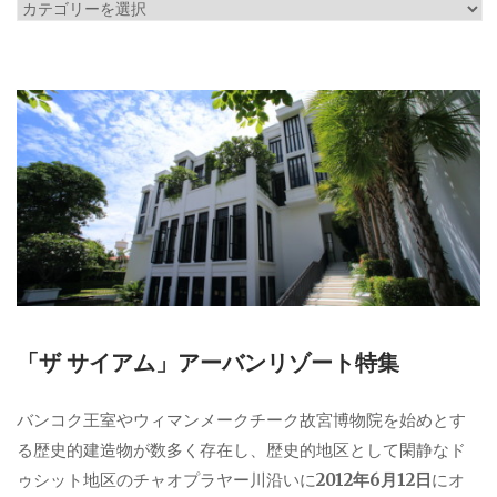
カ
テ
ゴ
リ
ー
「ザ サイアム」アーバンリゾート特集
バンコク王室やウィマンメークチーク故宮博物院を始めとす
る歴史的建造物が数多く存在し、歴史的地区として閑静なド
ゥシット地区のチャオプラヤー川沿いに
2012年6月12日
にオ