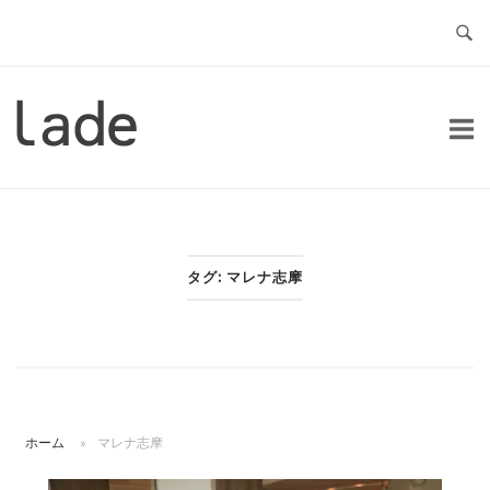
コ
ン
テ
ン
ホ
ツ
ー
へ
ム
ス
キ
ッ
タグ:
マレナ志摩
プ
ホーム
»
マレナ志摩