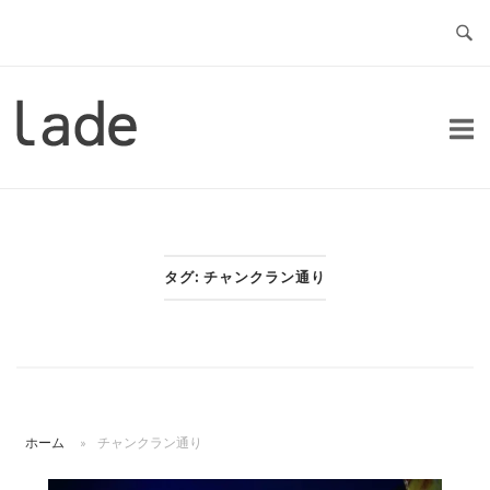
コ
ン
テ
ン
ホ
ツ
ー
へ
ム
ス
キ
ッ
タグ:
チャンクラン通り
プ
ホーム
»
チャンクラン通り