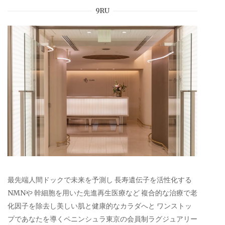
9RU
最先端人間ドックで未来を予測し 長寿遺伝子を活性化する
NMNや 幹細胞を用いた先進再生医療など 複合的な治療で老
化因子を除去し美しい肌と健康的なカラダへと ワンストッ
プであなたを導くペニンシュラ東京の会員制ラグジュアリー