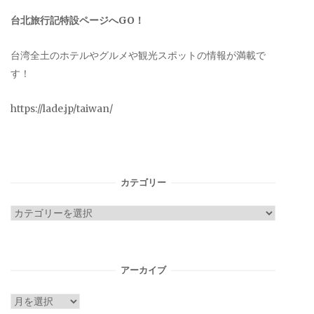
台北旅行記特設ページへGO！
台湾全土のホテルやグルメや観光スポットの情報が満載で
す！
https://lade.jp/taiwan/
カテゴリー
カ
テ
ゴ
リ
アーカイブ
ー
ア