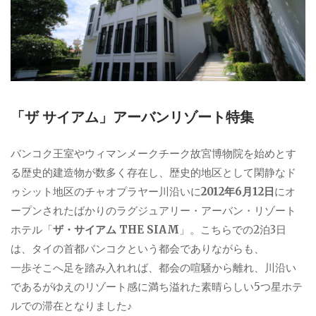
「ザ サイアム」アーバンリゾート特集
バンコク王室やウィマンメークチーク故宮博物院を始めとす
る歴史的建造物が数多く存在し、歴史的地区として閑静なド
ゥシット地区のチャオプラヤー川沿いに
2012年6月12日
にオ
ープンされたばかりのラグジュアリー・アーバン・リゾート
ホテル「
ザ・サイアム THE SIAM
」。こちらでの2泊3日
は、タイの首都バンコクという都会でありながらも、
一歩そこへ足を踏み入れれば、都会の喧騒から離れ、川沿い
であるがゆえのリゾート感に満ち溢れた素晴らしい5つ星ホテ
ルでの滞在となりました♪