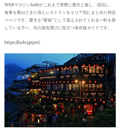
WEBマガジンladeがこれまで実際に愛犬と旅し、宿泊し、
食事を重ねてきた宿とレストランをエリア別にまとめた特設
ページです。愛犬を“家族”として迎え入れてくれる一軒を探
している方へ、次の旅先選びに役立つ保存版ガイドです。
https://lade.jp/pet/