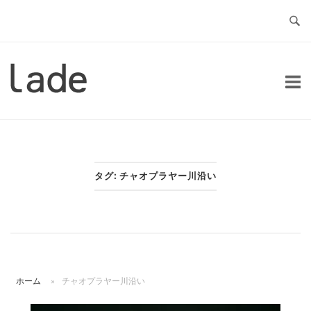
コ
ン
テ
ン
ホ
ツ
ー
へ
ム
ス
キ
ッ
タグ:
チャオプラヤー川沿い
プ
ホーム
»
チャオプラヤー川沿い