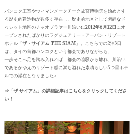
バンコク王室やウィマンメークチーク故宮博物院を始めとす
る歴史的建造物が数多く存在し、歴史的地区として閑静なド
ゥシット地区のチャオプラヤー川沿いに
2012年6月12日
にオ
ープンされたばかりのラグジュアリー・アーバン・リゾート
ホテル「
ザ・サイアム THE SIAM
」。こちらでの2泊3日
は、タイの首都バンコクという都会でありながらも、
一歩そこへ足を踏み入れれば、都会の喧騒から離れ、川沿い
であるがゆえのリゾート感に満ち溢れた素晴らしい5つ星ホテ
ルでの滞在となりました♪
⇒「ザ サイアム」の詳細記事はこちらをクリックしてくださ
い！