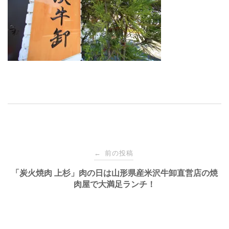
投
前の投稿
←
稿
「炭火焼肉 上杉」肉の日は山形県産米沢牛卸直営店の焼
肉屋で大満足ランチ！
ナ