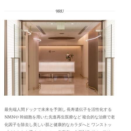
9RU
最先端人間ドックで未来を予測し 長寿遺伝子を活性化する
NMNや 幹細胞を用いた先進再生医療など 複合的な治療で老
化因子を除去し美しい肌と健康的なカラダへと ワンストッ