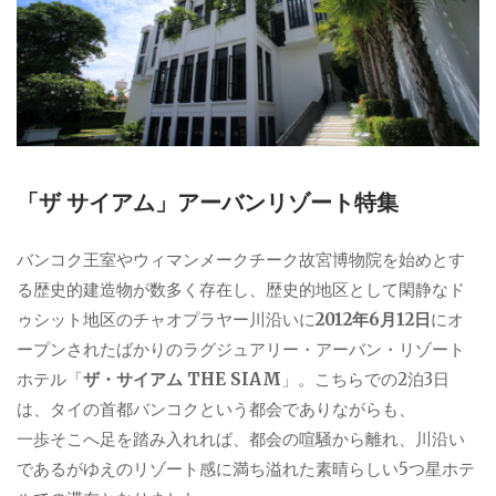
「ザ サイアム」アーバンリゾート特集
バンコク王室やウィマンメークチーク故宮博物院を始めとす
る歴史的建造物が数多く存在し、歴史的地区として閑静なド
ゥシット地区のチャオプラヤー川沿いに
2012年6月12日
にオ
ープンされたばかりのラグジュアリー・アーバン・リゾート
ホテル「
ザ・サイアム THE SIAM
」。こちらでの2泊3日
は、タイの首都バンコクという都会でありながらも、
一歩そこへ足を踏み入れれば、都会の喧騒から離れ、川沿い
であるがゆえのリゾート感に満ち溢れた素晴らしい5つ星ホテ