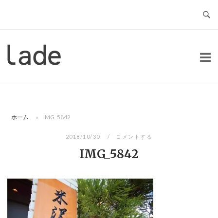
コ
ン
テ
ン
ホ
ツ
ー
へ
ム
ス
キ
ッ
ホーム
»
IMG_5842
プ
2018/10/30
コメントする
IMG_5842