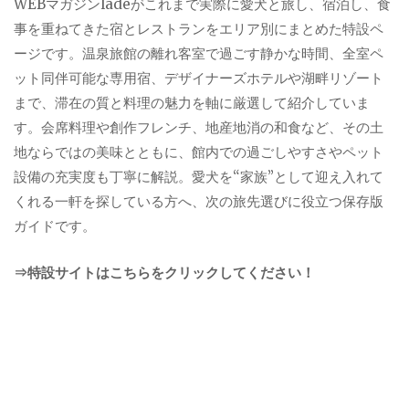
WEBマガジンladeがこれまで実際に愛犬と旅し、宿泊し、食
事を重ねてきた宿とレストランをエリア別にまとめた特設ペ
ージです。温泉旅館の離れ客室で過ごす静かな時間、全室ペ
ット同伴可能な専用宿、デザイナーズホテルや湖畔リゾート
まで、滞在の質と料理の魅力を軸に厳選して紹介していま
す。会席料理や創作フレンチ、地産地消の和食など、その土
地ならではの美味とともに、館内での過ごしやすさやペット
設備の充実度も丁寧に解説。愛犬を“家族”として迎え入れて
くれる一軒を探している方へ、次の旅先選びに役立つ保存版
ガイドです。
⇒特設サイトはこちらをクリックしてください！