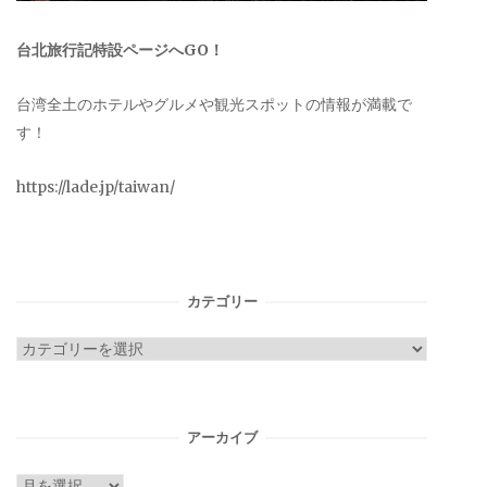
台北旅行記特設ページへGO！
台湾全土のホテルやグルメや観光スポットの情報が満載で
す！
https://lade.jp/taiwan/
カテゴリー
カ
テ
ゴ
リ
アーカイブ
ー
ア