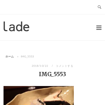
コ
ン
テ
ン
ホ
ツ
ー
へ
ム
ス
キ
ッ
ホーム
»
IMG_5553
プ
2018/10/22
コメントする
IMG_5553