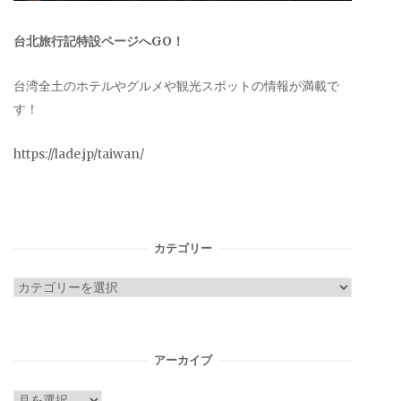
台北旅行記特設ページへGO！
台湾全土のホテルやグルメや観光スポットの情報が満載で
す！
https://lade.jp/taiwan/
カテゴリー
カ
テ
ゴ
リ
アーカイブ
ー
ア