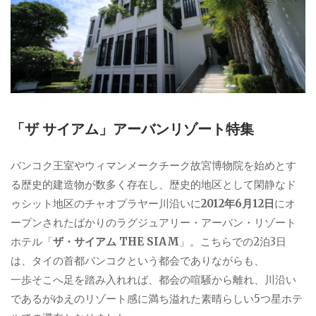
「ザ サイアム」アーバンリゾート特集
バンコク王室やウィマンメークチーク故宮博物院を始めとす
る歴史的建造物が数多く存在し、歴史的地区として閑静なド
ゥシット地区のチャオプラヤー川沿いに
2012年6月12日
にオ
ープンされたばかりのラグジュアリー・アーバン・リゾート
ホテル「
ザ・サイアム THE SIAM
」。こちらでの2泊3日
は、タイの首都バンコクという都会でありながらも、
一歩そこへ足を踏み入れれば、都会の喧騒から離れ、川沿い
であるがゆえのリゾート感に満ち溢れた素晴らしい5つ星ホテ