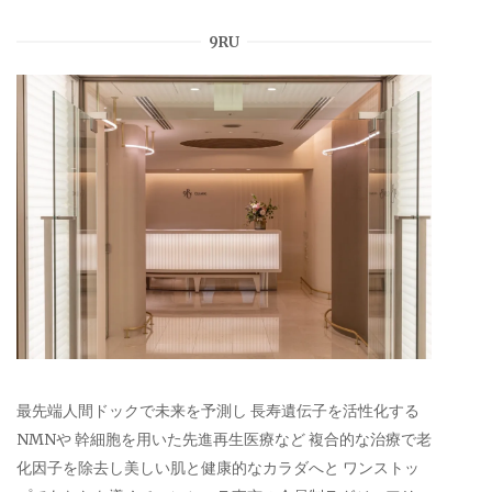
9RU
最先端人間ドックで未来を予測し 長寿遺伝子を活性化する
NMNや 幹細胞を用いた先進再生医療など 複合的な治療で老
化因子を除去し美しい肌と健康的なカラダへと ワンストッ