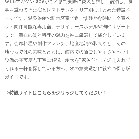
WEBマガジンladeがこれまで実際に愛犬と旅し、宿泊し、食
事を重ねてきた宿とレストランをエリア別にまとめた特設ペ
ージです。温泉旅館の離れ客室で過ごす静かな時間、全室ペ
ット同伴可能な専用宿、デザイナーズホテルや湖畔リゾート
まで、滞在の質と料理の魅力を軸に厳選して紹介していま
す。会席料理や創作フレンチ、地産地消の和食など、その土
地ならではの美味とともに、館内での過ごしやすさやペット
設備の充実度も丁寧に解説。愛犬を“家族”として迎え入れて
くれる一軒を探している方へ、次の旅先選びに役立つ保存版
ガイドです。
⇒特設サイトはこちらをクリックしてください！