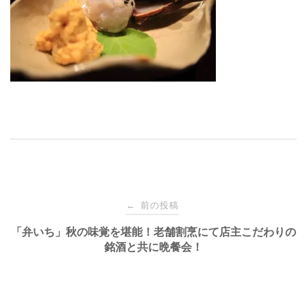
投
前の投稿
←
稿
「弁いち」秋の味覚を堪能！老舗割烹にて店主こだわりの
銘酒と共に晩餐会！
ナ