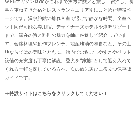
WEBマガジンladeがこれまで実際に愛犬と旅し、宿泊し、食
事を重ねてきた宿とレストランをエリア別にまとめた特設ペ
ージです。温泉旅館の離れ客室で過ごす静かな時間、全室ペ
ット同伴可能な専用宿、デザイナーズホテルや湖畔リゾート
まで、滞在の質と料理の魅力を軸に厳選して紹介していま
す。会席料理や創作フレンチ、地産地消の和食など、その土
地ならではの美味とともに、館内での過ごしやすさやペット
設備の充実度も丁寧に解説。愛犬を“家族”として迎え入れて
くれる一軒を探している方へ、次の旅先選びに役立つ保存版
ガイドです。
⇒特設サイトはこちらをクリックしてください！