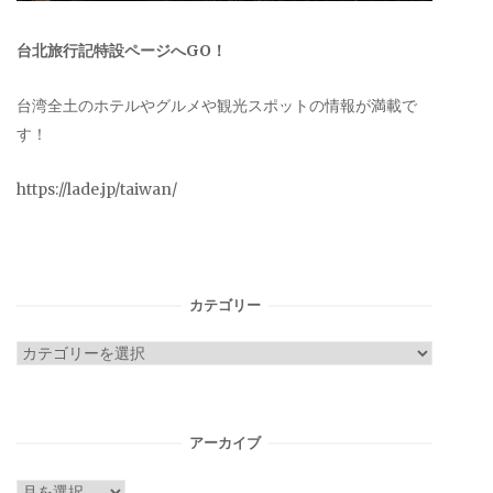
台北旅行記特設ページへGO！
台湾全土のホテルやグルメや観光スポットの情報が満載で
す！
https://lade.jp/taiwan/
カテゴリー
カ
テ
ゴ
リ
アーカイブ
ー
ア