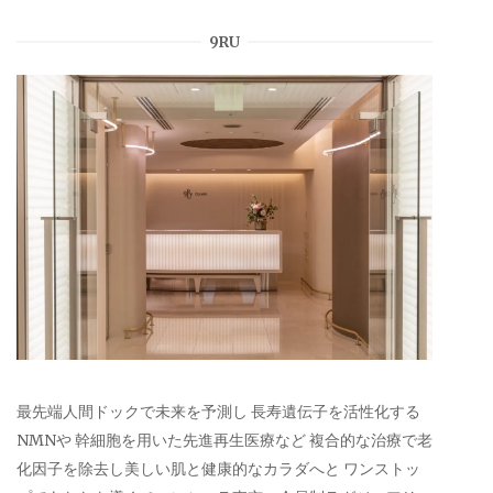
9RU
最先端人間ドックで未来を予測し 長寿遺伝子を活性化する
NMNや 幹細胞を用いた先進再生医療など 複合的な治療で老
化因子を除去し美しい肌と健康的なカラダへと ワンストッ