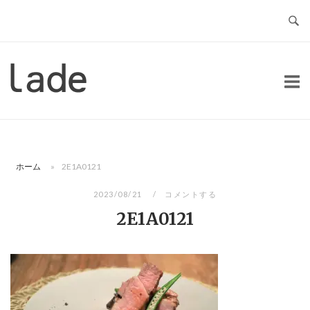
コ
ン
テ
ン
ホ
ツ
ー
へ
ム
ス
キ
ッ
ホーム
»
2E1A0121
プ
2023/08/21
コメントする
2E1A0121