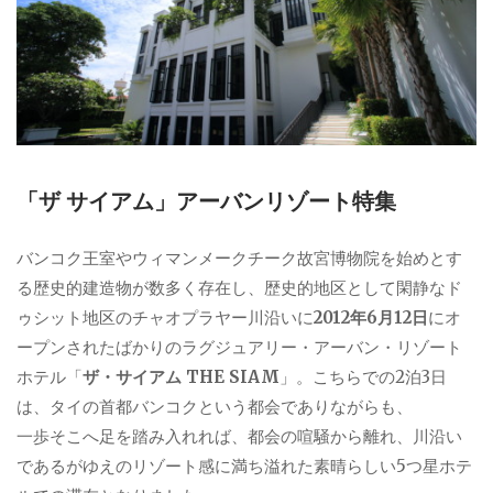
「ザ サイアム」アーバンリゾート特集
バンコク王室やウィマンメークチーク故宮博物院を始めとす
る歴史的建造物が数多く存在し、歴史的地区として閑静なド
ゥシット地区のチャオプラヤー川沿いに
2012年6月12日
にオ
ープンされたばかりのラグジュアリー・アーバン・リゾート
ホテル「
ザ・サイアム THE SIAM
」。こちらでの2泊3日
は、タイの首都バンコクという都会でありながらも、
一歩そこへ足を踏み入れれば、都会の喧騒から離れ、川沿い
であるがゆえのリゾート感に満ち溢れた素晴らしい5つ星ホテ