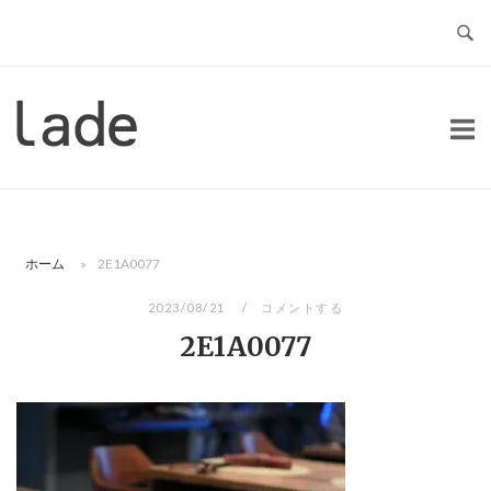
コ
ン
テ
ン
ホ
ツ
ー
へ
ム
ス
キ
ッ
ホーム
»
2E1A0077
プ
2023/08/21
コメントする
2E1A0077