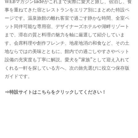
WEBマガジンladeがこれまで実際に愛犬と旅し、宿泊し、食
事を重ねてきた宿とレストランをエリア別にまとめた特設ペ
ージです。温泉旅館の離れ客室で過ごす静かな時間、全室ペ
ット同伴可能な専用宿、デザイナーズホテルや湖畔リゾート
まで、滞在の質と料理の魅力を軸に厳選して紹介していま
す。会席料理や創作フレンチ、地産地消の和食など、その土
地ならではの美味とともに、館内での過ごしやすさやペット
設備の充実度も丁寧に解説。愛犬を“家族”として迎え入れて
くれる一軒を探している方へ、次の旅先選びに役立つ保存版
ガイドです。
⇒特設サイトはこちらをクリックしてください！