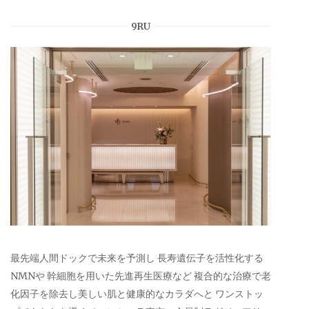
9RU
最先端人間ドックで未来を予測し 長寿遺伝子を活性化する
NMNや 幹細胞を用いた先進再生医療など 複合的な治療で老
化因子を除去し美しい肌と健康的なカラダへと ワンストッ