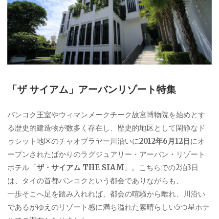
「ザ サイアム」アーバンリゾート特集
バンコク王室やウィマンメークチーク故宮博物院を始めとす
る歴史的建造物が数多く存在し、歴史的地区として閑静なド
ゥシット地区のチャオプラヤー川沿いに
2012年6月12日
にオ
ープンされたばかりのラグジュアリー・アーバン・リゾート
ホテル「
ザ・サイアム THE SIAM
」。こちらでの2泊3日
は、タイの首都バンコクという都会でありながらも、
一歩そこへ足を踏み入れれば、都会の喧騒から離れ、川沿い
であるがゆえのリゾート感に満ち溢れた素晴らしい5つ星ホテ