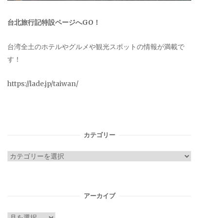
台北旅行記特設ページへGO！
台湾全土のホテルやグルメや観光スポットの情報が満載で
す！
https://lade.jp/taiwan/
カテゴリー
カ
テ
ゴ
リ
アーカイブ
ー
ア