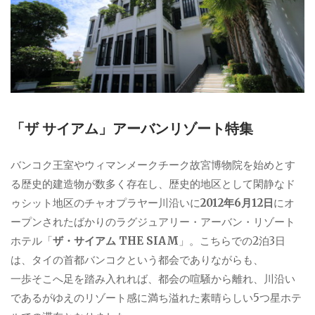
「ザ サイアム」アーバンリゾート特集
バンコク王室やウィマンメークチーク故宮博物院を始めとす
る歴史的建造物が数多く存在し、歴史的地区として閑静なド
ゥシット地区のチャオプラヤー川沿いに
2012年6月12日
にオ
ープンされたばかりのラグジュアリー・アーバン・リゾート
ホテル「
ザ・サイアム THE SIAM
」。こちらでの2泊3日
は、タイの首都バンコクという都会でありながらも、
一歩そこへ足を踏み入れれば、都会の喧騒から離れ、川沿い
であるがゆえのリゾート感に満ち溢れた素晴らしい5つ星ホテ