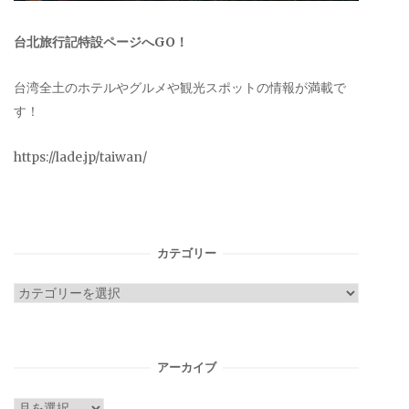
台北旅行記特設ページへGO！
台湾全土のホテルやグルメや観光スポットの情報が満載で
す！
https://lade.jp/taiwan/
カテゴリー
カ
テ
ゴ
リ
アーカイブ
ー
ア