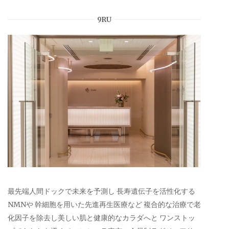
9RU
最先端人間ドックで未来を予測し 長寿遺伝子を活性化する
NMNや 幹細胞を用いた先進再生医療など 複合的な治療で老
化因子を除去し美しい肌と健康的なカラダへと ワンストッ