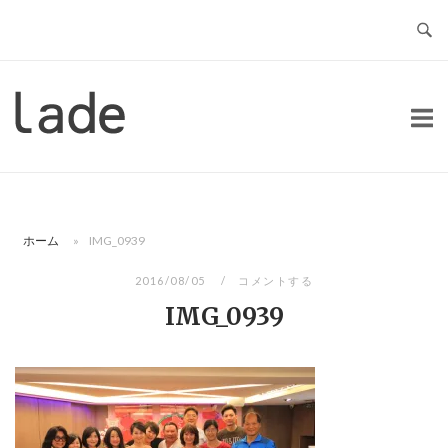
コ
ン
テ
ン
ホ
ツ
ー
へ
ム
ス
キ
ッ
ホーム
»
IMG_0939
プ
2016/08/05
コメントする
IMG_0939